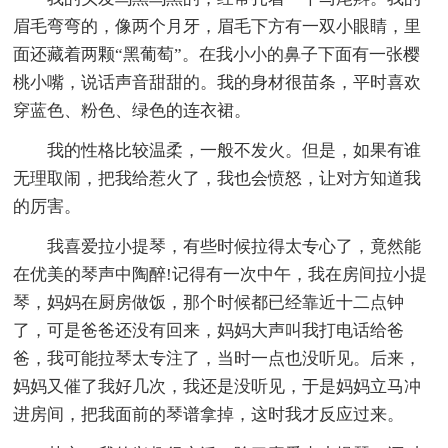
眉毛弯弯的，像两个月牙，眉毛下方有一双小眼睛，里
面还藏着两颗“黑葡萄”。在我小小的鼻子下面有一张樱
桃小嘴，说话声音甜甜的。我的身材很苗条，平时喜欢
穿蓝色、粉色、绿色的连衣裙。
我的性格比较温柔，一般不发火。但是，如果有谁
无理取闹，把我给惹火了，我也会愤怒，让对方知道我
的厉害。
我喜爱拉小提琴，有些时候拉得太专心了，竟然能
在优美的琴声中陶醉!记得有一次中午，我在房间拉小提
琴，妈妈在厨房做饭，那个时候都已经靠近十二点钟
了，可是爸爸还没有回来，妈妈大声叫我打电话给爸
爸，我可能拉琴太专注了，当时一点也没听见。后来，
妈妈又催了我好几次，我还是没听见，于是妈妈立马冲
进房间，把我面前的琴谱拿掉，这时我才反应过来。