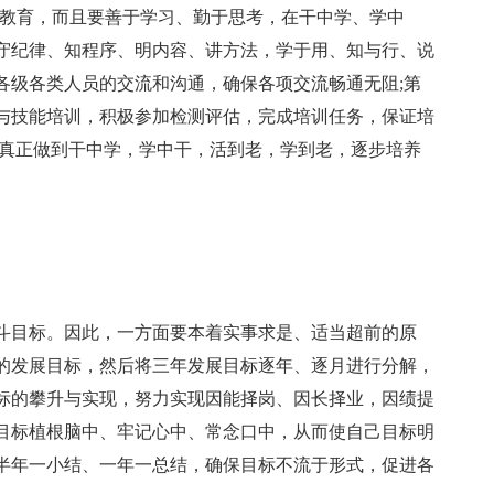
和教育，而且要善于学习、勤于思考，在干中学、学中
守纪律、知程序、明内容、讲方法，学于用、知与行、说
各级各类人员的交流和沟通，确保各项交流畅通无阻;第
与技能培训，积极参加检测评估，完成培训任务，保证培
，真正做到干中学，学中干，活到老，学到老，逐步培养
斗目标。因此，一方面要本着实事求是、适当超前的原
的发展目标，然后将三年发展目标逐年、逐月进行分解，
标的攀升与实现，努力实现因能择岗、因长择业，因绩提
目标植根脑中、牢记心中、常念口中，从而使自己目标明
半年一小结、一年一总结，确保目标不流于形式，促进各