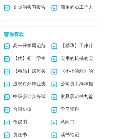
文员的实习报告
简单的员工个人
范文集合7篇
报告汇编十篇
模板集锦7篇
辞职报告
猜你喜欢
高一开学周记范
【精华】工作计
【优】初一学生
实用的机械的实
文合集8篇
划模板合集5篇
【精品】房屋买
《小小的船》的
军训心得体会
习报告4篇
股权对外转让协
公司员工辞职报
卖合同3篇
教学反思
中级会计实务试
家具承诺书九篇
议
告汇编15篇
合同协议
学习资料
题答案
倡议书
意向书
责任书
读书笔记