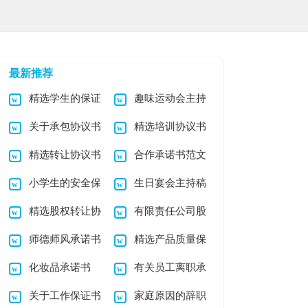
最新推荐
精选学生的保证
趣味运动会主持
关于承包协议书
精选培训协议书
书范文汇总7篇
稿
精选转让协议书
合作承诺书范文
汇编4篇
集合八篇
小学生的安全保
生日宴会主持稿
模板九篇
集锦10篇
精选股权转让协
有限责任公司股
证书范文合集六篇
13篇
师德师风承诺书
精选产品质量保
议书集锦4篇
权转让协议书
化妆品承诺书
有关员工离职承
锦集五篇
证书范文五篇
关于工作保证书
家庭原因的辞职
诺书3篇