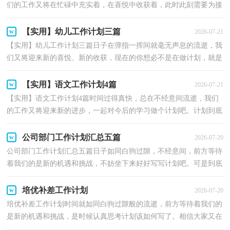
们的工作又将在忙碌中充实着，在喜悦中收获着，此时此刻需要为接
下来的工作做一个详细的计划了。那么你真正懂得怎么...
【实用】幼儿工作计划三篇
2026-07-21
【实用】幼儿工作计划三篇日子在弹指一挥间就毫无声息的流逝，我
们又将迎来新的喜悦、新的收获，现在的你想必不是在做计划，就是
在准备做计划吧。那么你真正懂得怎么制定计划吗？下...
【实用】语文工作计划4篇
2026-07-21
【实用】语文工作计划4篇时间过得真快，总在不经意间流逝，我们
的工作又将迎来新的进步，一起对今后的学习做个计划吧。计划到底
怎么拟定才合适呢？以下是小编为大家收集的语文工作...
公司部门工作计划汇总五篇
2026-07-20
公司部门工作计划汇总五篇日子如同白驹过隙，不经意间，前方等待
着我们的是新的机遇和挑战，不妨坐下来好好写写计划吧。可是到底
什么样的计划才是适合自己的呢？以下是小编为大家收...
培优补差工作计划
2026-07-20
培优补差工作计划时间就如同白驹过隙般的流逝，前方等待着我们的
是新的机遇和挑战，是时候认真思考计划该如何写了。相信大家又在
为写计划犯愁了？以下是小编为大家整理的培优补差...