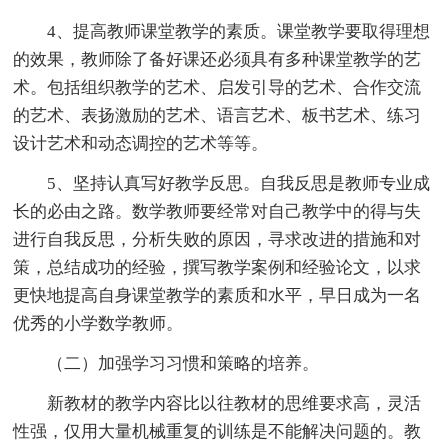
4、提高教师课堂教学的素质。课堂教学要取得理想
的效果，教师除了备好课还必须具有多种课堂教学的艺
术。包括组织教学的艺术、启发引导的艺术、合作交流
的艺术、表扬激励的艺术、语言艺术、板书艺术、练习
设计艺术和动态调控的艺术等等。
5、坚持认真写好教学反思。自我反思是教师专业成
长的必由之路。数学教师要经常对自己教学中的得与失
进行自我反思，分析失败的原因，寻求改进的措施和对
策，总结成功的经验，撰写教学案例和经验论文，以求
更快地提高自身课堂教学的素质和水平，早日成为一名
优秀的小学数学教师。
（二）加强学习习惯和策略的培养。
新教材的教学内容比以往教材的思维要求高，灵活
性强，仅用大量机械重复的训练是不能解决问题的。教