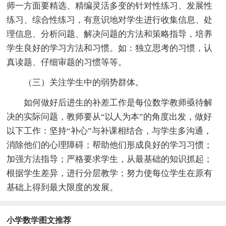
师一方面要精选、精编灵活多变的针对性练习、发展性
练习、综合性练习，有意识地对学生进行收集信息、处
理信息、分析问题、解决问题的方法和策略指导，培养
学生良好的学习方法和习惯。如：独立思考的习惯，认
真读题、仔细审题的习惯等等。
（三）关注学生中的弱势群体。
如何做好后进生的补差工作是每位数学教师亟待解
决的实际问题，教师要从“以人为本”的角度出发，做好
以下工作：坚持“补心”与补课相结合，与学生多沟通，
消除他们的心理障碍；帮助他们形成良好的学习习惯；
加强方法指导；严格要求学生，从最基础的知识抓起；
根据学生差异，进行分层教学；努力使每位学生在原有
基础上得到最大限度的发展。
小学数学图文推荐