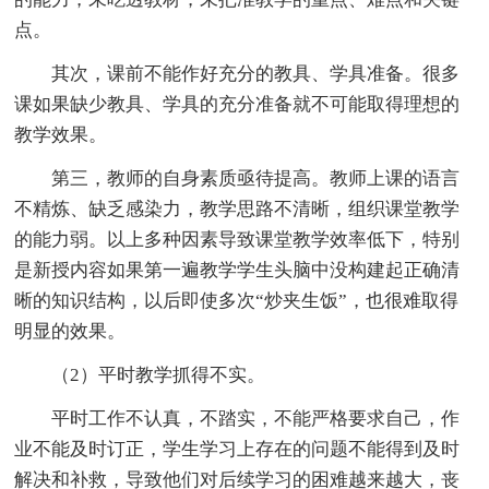
点。
其次，课前不能作好充分的教具、学具准备。很多
课如果缺少教具、学具的充分准备就不可能取得理想的
教学效果。
第三，教师的自身素质亟待提高。教师上课的语言
不精炼、缺乏感染力，教学思路不清晰，组织课堂教学
的能力弱。以上多种因素导致课堂教学效率低下，特别
是新授内容如果第一遍教学学生头脑中没构建起正确清
晰的知识结构，以后即使多次“炒夹生饭”，也很难取得
明显的效果。
（2）平时教学抓得不实。
平时工作不认真，不踏实，不能严格要求自己，作
业不能及时订正，学生学习上存在的问题不能得到及时
解决和补救，导致他们对后续学习的困难越来越大，丧