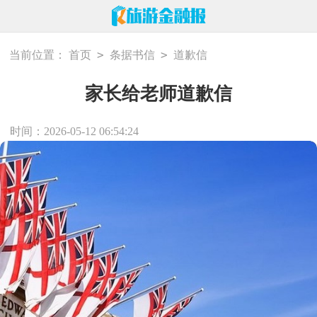
>
>
当前位置：
首页
条据书信
道歉信
家长给老师道歉信
时间：2026-05-12 06:54:24