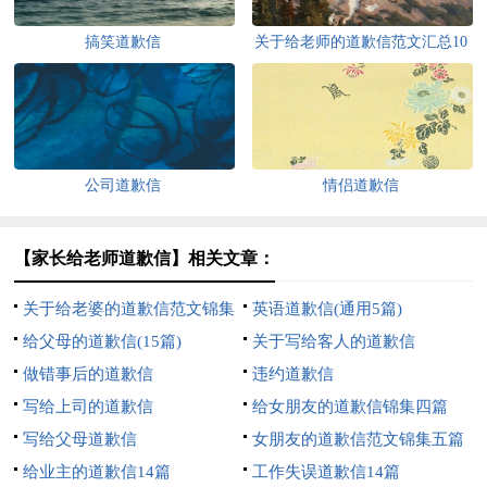
搞笑道歉信
关于给老师的道歉信范文汇总10
篇
公司道歉信
情侣道歉信
【家长给老师道歉信】相关文章：
关于给老婆的道歉信范文锦集
英语道歉信(通用5篇)
7篇
给父母的道歉信(15篇)
关于写给客人的道歉信
做错事后的道歉信
违约道歉信
写给上司的道歉信
给女朋友的道歉信锦集四篇
写给父母道歉信
女朋友的道歉信范文锦集五篇
给业主的道歉信14篇
工作失误道歉信14篇