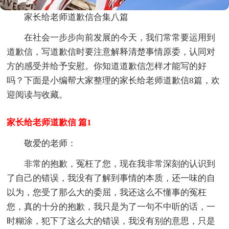
家长给老师道歉信合集八篇
在社会一步步向前发展的今天，我们常常要运用到
道歉信，写道歉信时要注意解释清楚事情原委，认同对
方的感受并给予安慰。你知道道歉信怎样才能写的好
吗？下面是小编帮大家整理的家长给老师道歉信8篇，欢
迎阅读与收藏。
家长给老师道歉信 篇1
敬爱的老师：
非常的抱歉，冤枉了您，现在我非常深刻的认识到
了自己的错误，我没有了解到事情的本质，还一味的自
以为，您受了那么大的委屈，我还这么不懂事的冤枉
您，真的十分的抱歉，我只是为了一句不中听的话，一
时糊涂，犯下了这么大的错误，我没有别的意思，只是