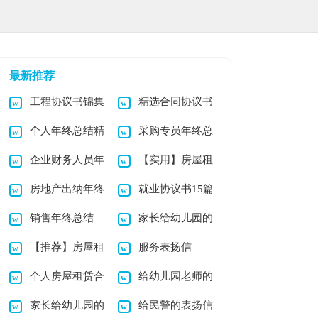
最新推荐
工程协议书锦集
精选合同协议书
个人年终总结精
采购专员年终总
9篇
集锦五篇
企业财务人员年
【实用】房屋租
选15篇
结
房地产出纳年终
就业协议书15篇
终总结
赁合同模板集合9篇
销售年终总结
家长给幼儿园的
总结
【推荐】房屋租
服务表扬信
(合集15篇)
表扬信范文集锦5篇
个人房屋租赁合
给幼儿园老师的
赁合同模板汇编五篇
家长给幼儿园的
给民警的表扬信
同范本15篇
表扬信范文合集七篇