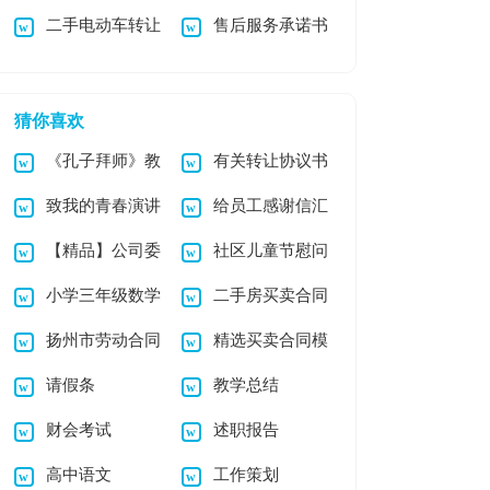
二手电动车转让
售后服务承诺书
表扬信范文集锦八篇
14篇
协议书
15篇
猜你喜欢
《孔子拜师》教
有关转让协议书
致我的青春演讲
给员工感谢信汇
学设计15篇
集锦7篇
【精品】公司委
社区儿童节慰问
稿
总6篇
小学三年级数学
二手房买卖合同
托书范文集锦十篇
信汇总七篇
扬州市劳动合同
精选买卖合同模
趣味故事
请假条
教学总结
板集合六篇
财会考试
述职报告
高中语文
工作策划