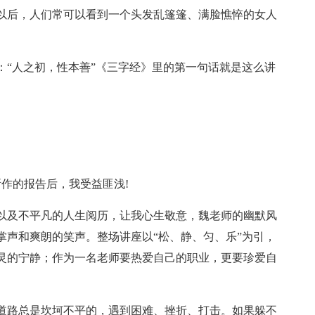
以后，人们常可以看到一个头发乱篷篷、满脸憔悴的女人
：“人之初，性本善”《三字经》里的第一句话就是这么讲
所作的报告后，我受益匪浅!
以及不平凡的人生阅历，让我心生敬意，魏老师的幽默风
掌声和爽朗的笑声。整场讲座以“松、静、匀、乐”为引，
灵的宁静；作为一名老师要热爱自己的职业，更要珍爱自
道路总是坎坷不平的，遇到困难、挫折、打击。如果躲不