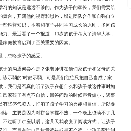
学习的知识是远远不够的。作为孩子的家长，我们需要给
的舞台，开阔他的视野和思路，增进团队合作和自强自立
一些科普知识，本着和孩子共同学习成长的原则，多问孩
能力。最近看了一个报道，13岁的孩子考入了清华大学，
是家庭教育启到了至关重要的因素。
题，忽略孩子的感受。
孩子的沟通何尝不是？张老师讲在他们家孩子和父母的关
，该示弱的`时候示弱。可是我们往往只把自己当成了家
做，我们是否真的听了孩子在想什么和孩子做这件事时如
自己家孩子有点不自信，回答问题的时候声音偏小，遇事
己有些盛气凌人，打消了孩子学习的兴趣和自信，所以要
阅读，主要是因为对拼音掌握不熟，一个晚上也读不了几
。不过听了讲座以后，这几天我改变了阅读方式，让孩子
又准，而且有时自己故意读错或是不会读，让孩子帮忙纠