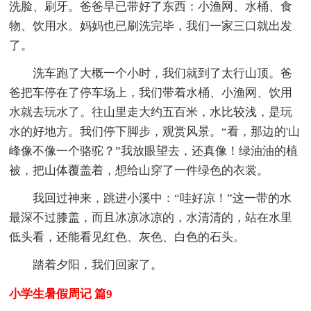
洗脸、刷牙。爸爸早已带好了东西：小渔网、水桶、食
物、饮用水。妈妈也已刷洗完毕，我们一家三口就出发
了。
洗车跑了大概一个小时，我们就到了太行山顶。爸
爸把车停在了停车场上，我们带着水桶、小渔网、饮用
水就去玩水了。往山里走大约五百米，水比较浅，是玩
水的好地方。我们停下脚步，观赏风景。“看，那边的'山
峰像不像一个骆驼？”我放眼望去，还真像！绿油油的植
被，把山体覆盖着，想给山穿了一件绿色的衣裳。
我回过神来，跳进小溪中：“哇好凉！”这一带的水
最深不过膝盖，而且冰凉冰凉的，水清清的，站在水里
低头看，还能看见红色、灰色、白色的石头。
踏着夕阳，我们回家了。
小学生暑假周记 篇9