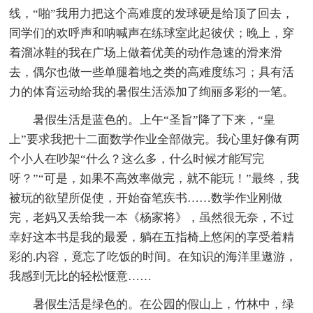
线，“啪”我用力把这个高难度的发球硬是给顶了回去，
同学们的欢呼声和呐喊声在练球室此起彼伏；晚上，穿
着溜冰鞋的我在广场上做着优美的动作急速的滑来滑
去，偶尔也做一些单腿着地之类的高难度练习；具有活
力的体育运动给我的暑假生活添加了绚丽多彩的一笔。
暑假生活是蓝色的。上午“圣旨”降了下来，“皇
上”要求我把十二面数学作业全部做完。我心里好像有两
个小人在吵架“什么？这么多，什么时候才能写完
呀？”“可是，如果不高效率做完，就不能玩！”最终，我
被玩的欲望所促使，开始奋笔疾书……数学作业刚做
完，老妈又丢给我一本《杨家将》，虽然很无奈，不过
幸好这本书是我的最爱，躺在五指椅上悠闲的享受着精
彩的.内容，竟忘了吃饭的时间。在知识的海洋里遨游，
我感到无比的轻松惬意……
暑假生活是绿色的。在公园的假山上，竹林中，绿