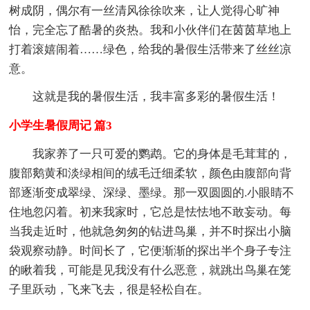
树成阴，偶尔有一丝清风徐徐吹来，让人觉得心旷神
怡，完全忘了酷暑的炎热。我和小伙伴们在茵茵草地上
打着滚嬉闹着……绿色，给我的暑假生活带来了丝丝凉
意。
这就是我的暑假生活，我丰富多彩的暑假生活！
小学生暑假周记 篇3
我家养了一只可爱的鹦鹉。它的身体是毛茸茸的，
腹部鹅黄和淡绿相间的绒毛迁细柔软，颜色由腹部向背
部逐渐变成翠绿、深绿、墨绿。那一双圆圆的.小眼睛不
住地忽闪着。初来我家时，它总是怯怯地不敢妄动。每
当我走近时，他就急匆匆的钻进鸟巢，并不时探出小脑
袋观察动静。时间长了，它便渐渐的探出半个身子专注
的瞅着我，可能是见我没有什么恶意，就跳出鸟巢在笼
子里跃动，飞来飞去，很是轻松自在。