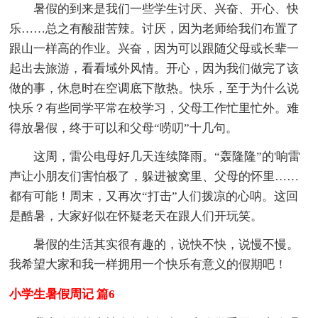
暑假的到来是我们一些学生讨厌、兴奋、开心、快
乐……总之有酸甜苦辣。讨厌，因为老师给我们布置了
跟山一样高的作业。兴奋，因为可以跟随父母或长辈一
起出去旅游，看看域外风情。开心，因为我们做完了该
做的事，休息时在空调底下散热。快乐，至于为什么说
快乐？有些同学平常在校学习，父母工作忙里忙外。难
得放暑假，终于可以和父母“唠叨”十几句。
这周，雷公电母好几天连续降雨。“轰隆隆”的'响雷
声让小朋友们害怕极了，躲进被窝里、父母的怀里……
都有可能！周末，又再次“打击”人们拨凉的心呐。这回
是酷暑，大家好似在怀疑老天在跟人们开玩笑。
暑假的生活其实很有趣的，说快不快，说慢不慢。
我希望大家和我一样拥用一个快乐有意义的假期吧！
小学生暑假周记 篇6