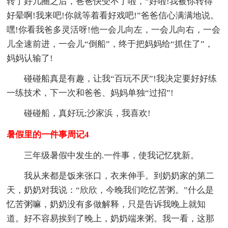
转了好几圈之后，爸爸快受不了啦，“好啦!我被你转得
好晕啊!我来吧!你就等着看好戏吧!”爸爸信心满满地说。
嘿!你看我爸多灵活呀!他一会儿向左，一会儿向右，一会
儿全速前进，一会儿“倒船”，终于把妈妈给“抓住了”，
妈妈认输了!
碰碰船真是有趣，让我“百玩不厌”!我决定要好好练
一练技术，下一次和爸爸、妈妈单独“过招”!
碰碰船，真好玩;沙家浜，我喜欢!
暑假里的一件事周记4
三年级暑假中发生的.一件事，使我记忆犹新。
我从来都是饭来张口，衣来伸手。到奶奶家的第二
天，奶奶对我说：“欣欣，今晚我们吃忆苦粥。”什么是
忆苦粥嘛，奶奶没有多做解释，只是告诉我晚上就知
道。好不容易挨到了晚上，奶奶端来粥。我一看，这那