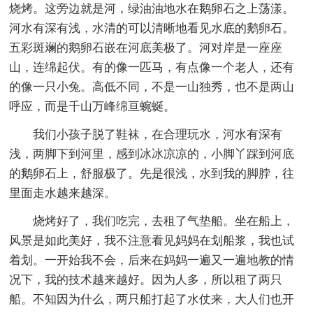
烧烤。这旁边就是河，绿油油地水在鹅卵石之上荡漾。
河水有深有浅，水清的可以清晰地看见水底的鹅卵石。
五彩斑斓的鹅卵石嵌在河底美极了。河对岸是一座座
山，连绵起伏。有的像一匹马，有点像一个老人，还有
的像一只小兔。高低不同，不是一山独秀，也不是两山
呼应，而是千山万峰绵亘蜿蜒。
我们小孩子脱了鞋袜，在合理玩水，河水有深有
浅，两脚下到河里，感到冰冰凉凉的，小脚丫踩到河底
的鹅卵石上，舒服极了。先是很浅，水到我的脚脖，往
里面走水越来越深。
烧烤好了，我们吃完，去租了气垫船。坐在船上，
风景是如此美好，我不注意看见妈妈在划船浆，我也试
着划。一开始我不会，后来在妈妈一遍又一遍地教的情
况下，我的技术越来越好。因为人多，所以租了两只
船。不知因为什么，两只船打起了水仗来，大人们也开