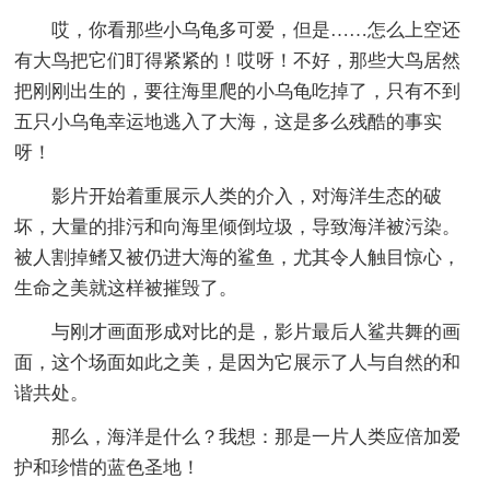
哎，你看那些小乌龟多可爱，但是……怎么上空还
有大鸟把它们盯得紧紧的！哎呀！不好，那些大鸟居然
把刚刚出生的，要往海里爬的小乌龟吃掉了，只有不到
五只小乌龟幸运地逃入了大海，这是多么残酷的事实
呀！
影片开始着重展示人类的介入，对海洋生态的破
坏，大量的排污和向海里倾倒垃圾，导致海洋被污染。
被人割掉鳍又被仍进大海的鲨鱼，尤其令人触目惊心，
生命之美就这样被摧毁了。
与刚才画面形成对比的是，影片最后人鲨共舞的画
面，这个场面如此之美，是因为它展示了人与自然的和
谐共处。
那么，海洋是什么？我想：那是一片人类应倍加爱
护和珍惜的蓝色圣地！