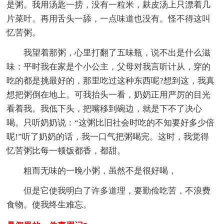
是粥。我用汤匙一捞，没有一粒米，麸皮汤上只漂着几
片菜叶。再用舌头一舔，一点味道也没有。怪不得这叫
忆苦粥。
我望着那粥，心里打翻了五味瓶，说不出是什么滋
味：平时我在家是个小公主，父母对我言听计从，穿的
吃的都是挑最好的，那里吃过这种东西呢?想到这，我真
想把粥倒在地上。可我抬头一看，奶奶正用严厉的目光
看着我。我低下头，把嘴移到碗边，就是下不了决心
喝。只听奶奶说：“这粥比旧社会时吃的不知要好多少倍
呢!”听了奶奶的话，我一口气把粥喝完。这时，我觉得
忆苦粥比每一顿饭都香，都甜。
粗而无味的一晚小粥，虽然不是很好喝，
但是它使我明白了许多道理，要勤俭吃苦，不浪费
食物。使我终生难忘。