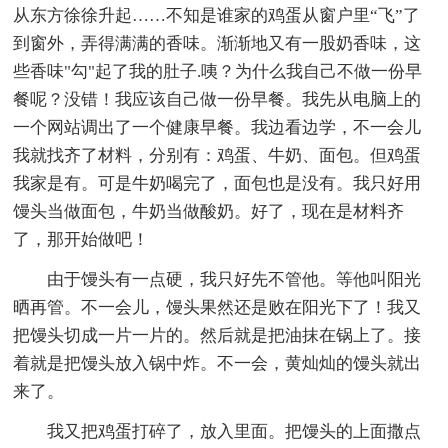
从东方徐徐升起……不知是谁家的鸡蛋从窗户里“飞”了
到窗外，弄得满满的香味。渐渐地又有一股奶香味，这
些香味"勾"起了我的肚子.咦？为什么我自己不做一份早
餐呢？没错！我应该自己做一份早餐。我先从电脑上的
一个
网站调出了一个健康早餐。我边看边学，不一会儿
我就找齐了材料，分别有：鸡蛋、牛奶、面包。但鸡蛋
我家是有。可是牛奶喝完了，面包也是没有。我只好用
馒头当做面包，牛奶当做酸奶。好了，现在是材料齐
了，那开始做吧！
由于馒头有一点硬，我只好先不管他。等他叫阳光
晒再管。不一会儿，馒头果然还是败在阳光下了！我又
把馒头切成一片一片的。然后就是把油抹在锅上了。接
着就是把馒头放入锅中炸。不一会，黄灿灿的馒头就出
来了。
我又把鸡蛋打碎了，放入里面。把馒头的上面撒点