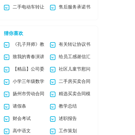
二手电动车转让
售后服务承诺书
表扬信范文集锦八篇
14篇
协议书
15篇
猜你喜欢
《孔子拜师》教
有关转让协议书
致我的青春演讲
给员工感谢信汇
学设计15篇
集锦7篇
【精品】公司委
社区儿童节慰问
稿
总6篇
小学三年级数学
二手房买卖合同
托书范文集锦十篇
信汇总七篇
扬州市劳动合同
精选买卖合同模
趣味故事
请假条
教学总结
板集合六篇
财会考试
述职报告
高中语文
工作策划