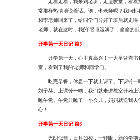
走着走着，我来到老班，走进教室，看着
常那样热情地说着话。诶，李老师呢？我问起
和李老师回来了，给同学们分好了班后就走啦
老师，就在这时，我的`眼眶湿润了，偷偷的
开学第一天日记 篇5
开学第一天，心里真高兴！一大早背着书
室，看到了我的'老师和同学们。
吃完早餐，休息一下就上课了。下课铃一
刘子赫。上课铃一响，我们就走进教室开始上
睡午觉。午觉只睡了一小会儿，妈妈就送我去
心！
开学第一天日记 篇6
光阴似箭，日月如梭，一转眼，新的学期