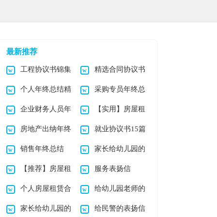
最新推荐
工程协议书锦集
精选合同协议书
个人年终总结精
采购专员年终总
9篇
集锦五篇
企业财务人员年
【实用】房屋租
选15篇
结
房地产出纳年终
就业协议书15篇
终总结
赁合同模板集合9篇
销售年终总结
家长给幼儿园的
总结
【推荐】房屋租
服务表扬信
(合集15篇)
表扬信范文集锦5篇
个人房屋租赁合
给幼儿园老师的
赁合同模板汇编五篇
家长给幼儿园的
给民警的表扬信
同范本15篇
表扬信范文合集七篇