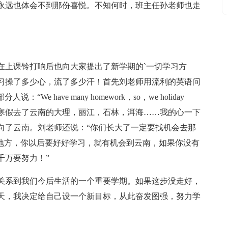
永远也体会不到那份喜悦。不知何时，班主任孙老师也走
在上课铃打响后也向大家提出了新学期的`一切学习方
习操了多少心，流了多少汗！首先刘老师用流利的英语问
人说：“We have many homework，so，we holiday
个寒假去了云南的大理，丽江，石林，洱海……我的心一下
向了云南。刘老师还说：“你们长大了一定要找机会去那
的地方，你以后要好好学习，就有机会到云南，如果你没有
千万要努力！”
关系到我们今后生活的一个重要学期。如果这步没走好，
天，我决定给自己设一个新目标，从此奋发图强，努力学