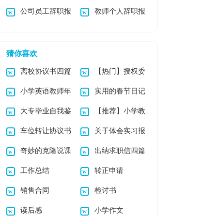
公司员工辞职报
教师个人辞职报
报告锦集8篇
告(通用15篇)
告15篇
猜你喜欢
离校协议书四篇
【热门】授权委
小学英语教师年
实用的春节日记
托书七篇
大专毕业自我鉴
【推荐】小学教
终总结
范文锦集6篇
车位转让协议书
关于体会实习报
定（通用5篇）
学计划合集十篇
奇妙的克隆说课
出纳求职信四篇
15篇
告汇总六篇
工作总结
转正申请
稿
销售合同
检讨书
读后感
小学作文