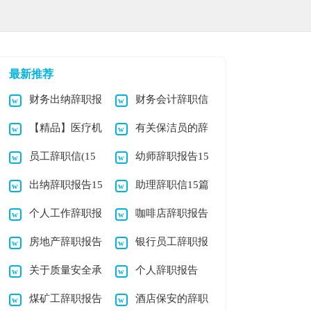
最新推荐
财务出纳辞职报
财务会计辞职信
【精品】医疗机
有关保洁员的辞
告
12篇
员工辞职信(15
幼师辞职报告15
构承诺书三篇
职报告3篇
出纳辞职报告15
助理辞职信15篇
篇)
篇
个人工作辞职报
咖啡店辞职报告
篇
房地产辞职报告
银行员工辞职报
告
关于质量安全承
个人辞职报告
告(15篇)
煤矿工辞职报告
酒店保安的辞职
诺书汇编九篇
(通用15篇)