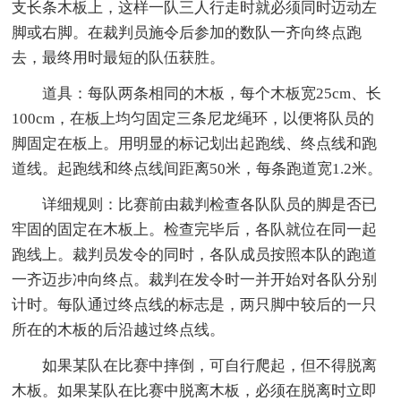
支长条木板上，这样一队三人行走时就必须同时迈动左
脚或右脚。在裁判员施令后参加的数队一齐向终点跑
去，最终用时最短的队伍获胜。
道具：每队两条相同的木板，每个木板宽25cm、长
100cm，在板上均匀固定三条尼龙绳环，以便将队员的
脚固定在板上。用明显的标记划出起跑线、终点线和跑
道线。起跑线和终点线间距离50米，每条跑道宽1.2米。
详细规则：比赛前由裁判检查各队队员的脚是否已
牢固的固定在木板上。检查完毕后，各队就位在同一起
跑线上。裁判员发令的同时，各队成员按照本队的跑道
一齐迈步冲向终点。裁判在发令时一并开始对各队分别
计时。每队通过终点线的标志是，两只脚中较后的一只
所在的木板的后沿越过终点线。
如果某队在比赛中摔倒，可自行爬起，但不得脱离
木板。如果某队在比赛中脱离木板，必须在脱离时立即