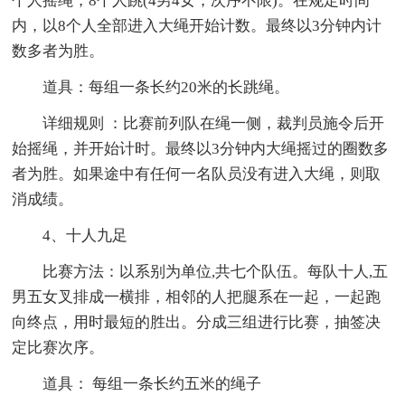
个人摇绳，8个人跳(4男4女，次序不限)。在规定时间
内，以8个人全部进入大绳开始计数。最终以3分钟内计
数多者为胜。
道具：每组一条长约20米的长跳绳。
详细规则 ：比赛前列队在绳一侧，裁判员施令后开
始摇绳，并开始计时。最终以3分钟内大绳摇过的圈数多
者为胜。如果途中有任何一名队员没有进入大绳，则取
消成绩。
4、十人九足
比赛方法：以系别为单位,共七个队伍。每队十人,五
男五女叉排成一横排，相邻的人把腿系在一起，一起跑
向终点，用时最短的胜出。分成三组进行比赛，抽签决
定比赛次序。
道具： 每组一条长约五米的绳子