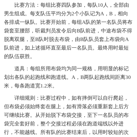
比赛方法：每组比赛四队参加，每队10人，全部由
男生组成。每支队伍平均分为2个小队记为A，B，相向
各排成一纵队。比赛开始前，每组A队的第一名队员将布
袋套至腰部，听裁判员发令后向B队前进，中途布袋不得
脱离双腿，至B队时脱去布袋，由B队队员套上布袋向A
队前进，如上述循环直至最后一名队员。最终用时最短
的队伍获胜。
道具：每组所用布袋均为同一规格，用明显的标记
划出各队的起跑线和跑道线。A，B两队起跑线间距离30
米，每条跑道宽1.2米。
详细规则：比赛过程中，如有摔倒可以自行爬起，
但布袋必须始终套在腿上，如有滑落必须重新套上后方
可继续比赛。从开始脱下布袋交接，至下一名队员的布
袋完全套好前，整个交接过程必须在跑道端线以外进
行，不能越线。所有队的比赛结束后，以用时较短的次