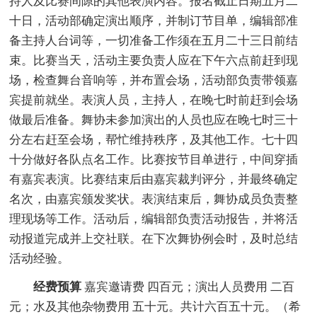
持人及比赛间隙的其他表演内容。报名截止日期五月二
十日，活动部确定演出顺序，并制订节目单，编辑部准
备主持人台词等，一切准备工作须在五月二十三日前结
束。比赛当天，活动主要负责人应在下午六点前赶到现
场，检查舞台音响等，并布置会场，活动部负责带领嘉
宾提前就坐。表演人员，主持人，在晚七时前赶到会场
做最后准备。舞协未参加演出的人员也应在晚七时三十
分左右赶至会场，帮忙维持秩序，及其他工作。七十四
十分做好各队点名工作。比赛按节目单进行，中间穿插
有嘉宾表演。比赛结束后由嘉宾裁判评分，并最终确定
名次，由嘉宾颁发奖状。表演结束后，舞协成员负责整
理现场等工作。活动后，编辑部负责活动报告，并将活
动报道完成并上交社联。在下次舞协例会时，及时总结
活动经验。
经费预算
嘉宾邀请费 四百元；演出人员费用 二百
元；水及其他杂物费用 五十元。共计六百五十元。（希