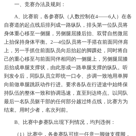
一、竞赛办法及规则：
A、比赛前，各参赛队（人数控制在4——6人）在各
自赛道的起点线后排列成一路纵队，排头第一位队员将
身体重心移至一侧腿，另侧腿屈膝后抬、双臂自然微屈
上抬保持身体平衡。2—4位队员将一手搭在前面同伴肩
上，另一手抓住前面队员向后抬起的脚踝处，同时将自
己的重心移至与前面同伴相同的一侧腿上，另侧腿屈膝
后抬成单腿支撑状，由此形成一路单腿支撑的纵队。听
到发令后，同队队员立即统一口令、步调一致地用单脚
向前做单腿跳跃动作行进。要求各队在行进途中始终保
持队伍的整体一致和协调迅速，直至到达终点。以同队
最后一名队员躯干部的任何部分越过终点线，比赛方为
结束。用时少者，名次列前。
B、比赛中参赛队出现下列情况，均判违例：
（1）比赛中，各参赛队可统一任意一脚做支撑脚，