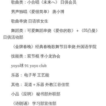
歌曲类：小合唱《未来へ》 日俱会员
男声独唱《爱很简单》 唐小博
歌曲串烧 日语班女生
舞蹈类：可爱舞蹈串烧《爱你的歌》＋《凹凸曼》
日俱活动部
《金牌春晚》经典春晚歌舞节目串烧 外国语学院
技能类：双节棍 李小龙协会
yoyo球 91 yoyo club
乐器： 电子琴 王艺能
其他： 花道＋乐器 外教江谷佳世
小品《应聘》 秘书部外联部
《诗朗诵》 学习部宣传部