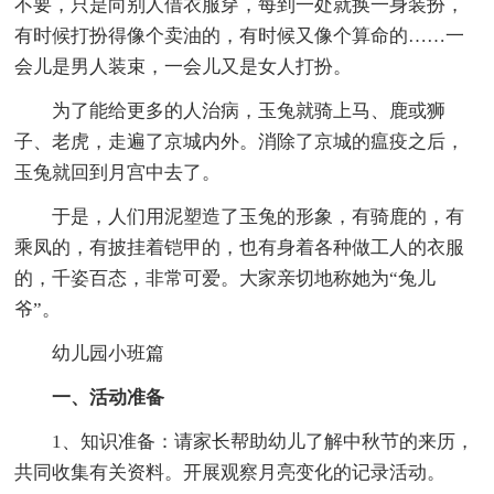
不要，只是向别人借衣服穿，每到一处就换一身装扮，
有时候打扮得像个卖油的，有时候又像个算命的……一
会儿是男人装束，一会儿又是女人打扮。
为了能给更多的人治病，玉兔就骑上马、鹿或狮
子、老虎，走遍了京城内外。消除了京城的瘟疫之后，
玉兔就回到月宫中去了。
于是，人们用泥塑造了玉兔的形象，有骑鹿的，有
乘凤的，有披挂着铠甲的，也有身着各种做工人的衣服
的，千姿百态，非常可爱。大家亲切地称她为“兔儿
爷”。
幼儿园小班篇
一、活动准备
1、知识准备：请家长帮助幼儿了解中秋节的来历，
共同收集有关资料。开展观察月亮变化的记录活动。