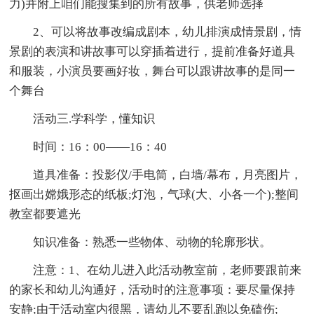
力)并附上咱们能搜集到的所有故事，供老师选择
2、可以将故事改编成剧本，幼儿排演成情景剧，情
景剧的表演和讲故事可以穿插着进行，提前准备好道具
和服装，小演员要画好妆，舞台可以跟讲故事的是同一
个舞台
活动三.学科学，懂知识
时间：16：00——16：40
道具准备：投影仪/手电筒，白墙/幕布，月亮图片，
抠画出嫦娥形态的纸板;灯泡，气球(大、小各一个);整间
教室都要遮光
知识准备：熟悉一些物体、动物的轮廓形状。
注意：1、在幼儿进入此活动教室前，老师要跟前来
的家长和幼儿沟通好，活动时的注意事项：要尽量保持
安静;由于活动室内很黑，请幼儿不要乱跑以免磕伤;