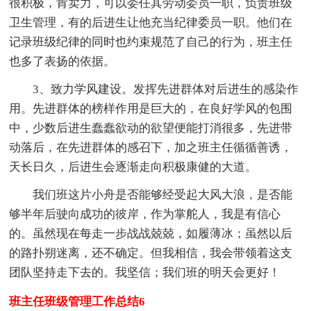
很积极，肯卖力，可以委任其劳动委员一职，负责班级
卫生管理，有的后进生让他充当纪律委员一职。他们在
记录班级纪律的同时也约束规范了自己的行为，班主任
也多了表扬的依据。
3、致力学风建设。发挥先进群体对后进生的感染作
用。先进群体的榜样作用是巨大的，在良好学风的包围
中，少数后进生蠢蠢欲动的欲望便能打消很多，先进带
动落后，在先进群体的感召下，加之班主任循循善诱，
天长日久，后进生会逐渐走向积极康健的大道。
我们班这片小舟是否能够经受起大风大浪，是否能
够半年后驶向成功的彼岸，作为掌舵人，我是有信心
的。虽然现在每走一步战战兢兢，如履薄冰；虽然以后
的路扑朔迷离，还不确定。但我相信，我会带领着这支
团队坚持走下去的。我坚信；我们班的明天会更好！
班主任班级管理工作总结6