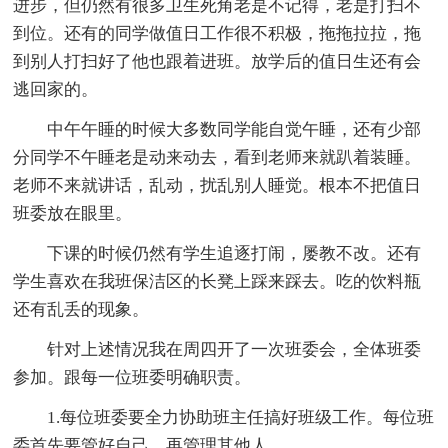
进步，但仍然有很多卫生死角老是不记得，老是打扫不
到位。还有的同学做值日工作很不积极，拖拖拉拉，拖
到别人打扫好了他也跟着进班。放学后的值日生还有会
逃回家的。
中午午睡的时候大多数同学能自觉午睡，还有少部
分同学不午睡老是动来动去，看到老师来就趴着装睡。
老师不来就讲话，乱动，扰乱别人睡觉。根本不把值日
班委放在眼里。
下课的时候仍然有学生追逐打闹，屡教不改。还有
学生喜欢在我班保洁区的长凳上踩来踩去。吃的饮料瓶
还有乱丢的现象。
针对上述情况我在周四开了一次班委会，全体班委
参加。跟每一位班委明确职责。
1.每位班委要全力协助班主任搞好班级工作。每位班
委首先要管好自己，再管理其他人。