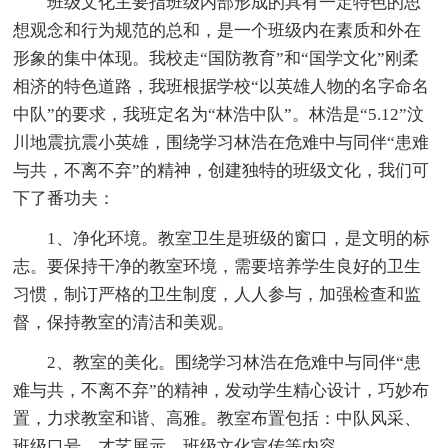
班级文化主要指班级内部形成的具有一定特色的思
想观念和行为规范的总和，是一个班级内在素质和外在
形象的集中体现。我校走“国防教育”和“国学文化”刚柔
相济的特色道路，我班根据学校“以英雄人物的名字命名
中队”的要求，我班定名为“林浩中队”。林浩是“5.12”汶
川地震抗震小英雄，围绕学习林浩在危难中与同伴“患难
与共，不离不弃”的精神，创建独特的班级文化，我们可
下了番功夫：
1、净化环境。教室卫生是班级的窗口，是文明的标
志。要保持干净的教室环境，需要培养学生良好的卫生
习惯，制订严格的卫生制度，人人参与，加强检查和监
督，保持教室的清洁和美观。
2、教室的美化。围绕学习林浩在危难中与同伴“患
难与共，不离不弃”的精神，发动学生精心设计，巧妙布
置，力求教室和谐、高雅。教室布置包括：中队风采、
班级口号、才艺展示、班级文化宣传等内容。