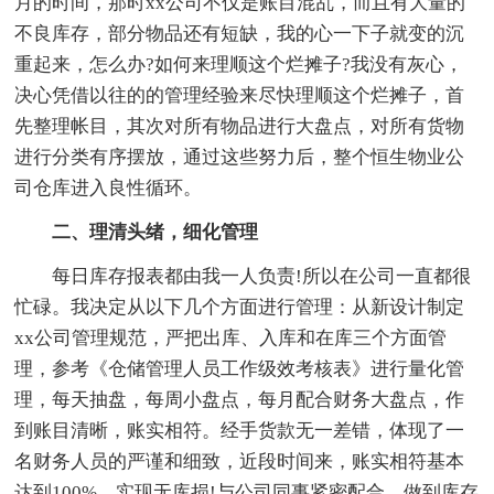
月的时间，那时xx公司不仅是账目混乱，而且有大量的
不良库存，部分物品还有短缺，我的心一下子就变的沉
重起来，怎么办?如何来理顺这个烂摊子?我没有灰心，
决心凭借以往的的管理经验来尽快理顺这个烂摊子，首
先整理帐目，其次对所有物品进行大盘点，对所有货物
进行分类有序摆放，通过这些努力后，整个恒生物业公
司仓库进入良性循环。
二、理清头绪，细化管理
每日库存报表都由我一人负责!所以在公司一直都很
忙碌。我决定从以下几个方面进行管理：从新设计制定
xx公司管理规范，严把出库、入库和在库三个方面管
理，参考《仓储管理人员工作级效考核表》进行量化管
理，每天抽盘，每周小盘点，每月配合财务大盘点，作
到账目清晰，账实相符。经手货款无一差错，体现了一
名财务人员的严谨和细致，近段时间来，账实相符基本
达到100%，实现无库损!与公司同事紧密配合，做到库存