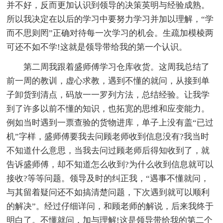
并不好，反而更加认识到领导的决策英明与经验成熟。
所以我决定在以后的学习中要努力学习并加以理解，“学
而不思则罔”正确对待每一次学习的机会。生疏加模棱两
可还不如不学!这就是领导带给我的第一个认识。
第二周我跟着盛师傅学习仓库收货。这周我总结了
前一周的教训，虚心求教，遇到不懂的就问，从接到单
子卸货到清点，码放一一罗列方法，总结经验。让我学
到了许多以前不懂的知识，也拓宽的思维和应变能力。
例如当时遇到一票查验的货物进库，单子上没有盖“已过
机”字样，盛师傅要我去问顾老师收到信息没有?我当时
不知道什么意思，当我去问过顾老师后得知收到了，就
告诉盛师傅，却不知道怎么收到?为什么收到信息就可以
接收?等等问题。领导及时的纠正我，“遇事不懂就问，
与其留着疑问还不如搞清楚问题，下次遇到就可以顺利
的解决”。经过仔细详问，和顾老师的解说，后来我终于
明白了。不懂就问，加与理解!这是领导带给我的第二个