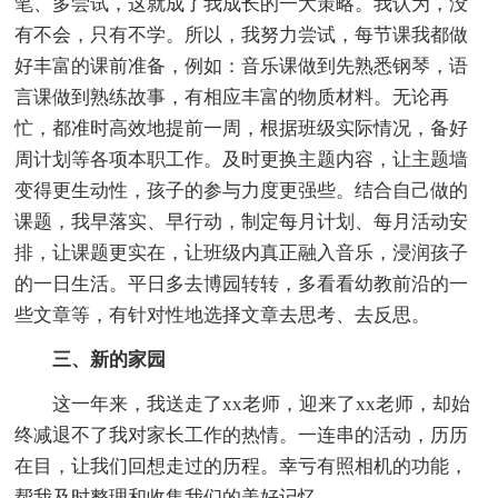
笔、多尝试，这就成了我成长的一大策略。我认为，没
有不会，只有不学。所以，我努力尝试，每节课我都做
好丰富的课前准备，例如：音乐课做到先熟悉钢琴，语
言课做到熟练故事，有相应丰富的物质材料。无论再
忙，都准时高效地提前一周，根据班级实际情况，备好
周计划等各项本职工作。及时更换主题内容，让主题墙
变得更生动性，孩子的参与力度更强些。结合自己做的
课题，我早落实、早行动，制定每月计划、每月活动安
排，让课题更实在，让班级内真正融入音乐，浸润孩子
的一日生活。平日多去博园转转，多看看幼教前沿的一
些文章等，有针对性地选择文章去思考、去反思。
三、新的家园
这一年来，我送走了xx老师，迎来了xx老师，却始
终减退不了我对家长工作的热情。一连串的活动，历历
在目，让我们回想走过的历程。幸亏有照相机的功能，
帮我及时整理和收集我们的美好记忆。