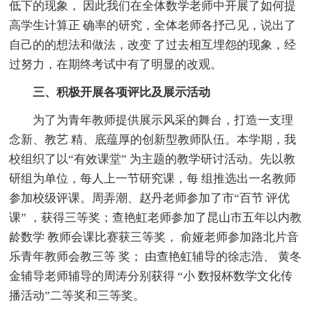
低下的现象， 因此我们在全体数学老师中开展了如何提
高学生计算正 确率的研究，全体老师各抒己见，说出了
自己的的想法和做法，改变 了过去相互埋怨的现象，经
过努力，在期终考试中有了明显的改观。
三、积极开展各项评比及展示活动
为了为青年教师提供展示风采的舞台，打造一支理
念新、教艺 精、底蕴厚的创新型教师队伍。本学期，我
校组织了以“有效课堂” 为主题的教学研讨活动。先以教
研组为单位，每人上一节研究课，每 组推选出一名教师
参加校级评课。周弄潮、赵丹老师参加了市“百节 评优
课” ，获得三等奖；查艳虹老师参加了昆山市五年以内教
龄数学 教师会课比赛获三等奖， 俞娅老师参加路北片音
乐青年教师会教三等 奖； 由查艳虹辅导的徐志浩、 黄冬
金辅导老师辅导的周涛分别获得 “小 数报杯数学文化传
播活动”二等奖和三等奖。