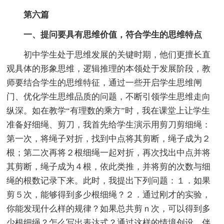
第六篇
一、提问要具有思维价值，符合学生的思维特点
初中学生处于思维发展的关键时期，他们更擅长直
观具体的形象思维，逻辑推理的本领处于发展阶段，教
师要结合学生的思维特征，通过一些开启学生思维闸
门、优化学生思维品质的问题，不断引领学生思维走向
纵深。如在教学“有理数的乘方”时，我在课堂上让学生
准备好细绳、剪刀，我首先给学生演示用剪刀剪细绳：
第一次，将绳子对折，找到中点将其剪断，绳子成为２
根；第二次再将２根细绳一起对折，再次找出中点并将
其剪断，绳子成为４根，依此类推，并将剪的次数与细
绳的根数记录下来。此时，我提出下列问题：１．如果
剪５次，能够得到多少根细绳？２．通过刚才的实验，
你能发现什么样的规律？如果总共剪ｎ次，可以得到多
少根细绳？怎么写出表达式？通过这样的情境创设，伴