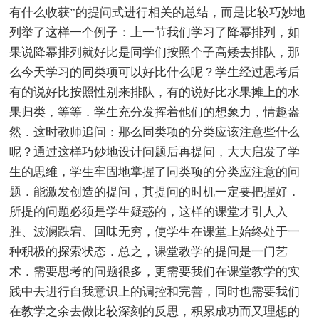
有什么收获”的提问式进行相关的总结，而是比较巧妙地
列举了这样一个例子：上一节我们学习了降幂排列，如
果说降幂排列就好比是同学们按照个子高矮去排队，那
么今天学习的同类项可以好比什么呢？学生经过思考后
有的说好比按照性别来排队，有的说好比水果摊上的水
果归类，等等．学生充分发挥着他们的想象力，情趣盎
然．这时教师追问：那么同类项的分类应该注意些什么
呢？通过这样巧妙地设计问题后再提问，大大启发了学
生的思维，学生牢固地掌握了同类项的分类应注意的问
题．能激发创造的提问，其提问的时机一定要把握好．
所提的问题必须是学生疑惑的，这样的课堂才引人入
胜、波澜跌宕、回味无穷，使学生在课堂上始终处于一
种积极的探索状态．总之，课堂教学的提问是一门艺
术．需要思考的问题很多，更需要我们在课堂教学的实
践中去进行自我意识上的调控和完善，同时也需要我们
在教学之余去做比较深刻的反思，积累成功而又理想的