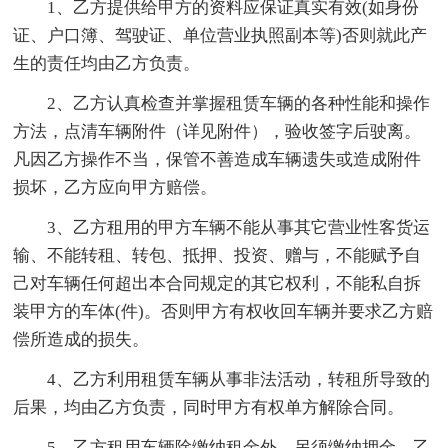
1、乙方提供给甲方的资料应保证真实有效(如身份
证、户口簿、驾驶证、单位营业执照副本等)否则就此产
生的责任均由乙方负责。
2、乙方认真检查并掌握租赁车辆的各种性能和操作
方法，点清车辆附件（详见附件），验收签字后驶离。
凡因乙方操作不当，保管不善造成车辆遗失或造成附件
损坏，乙方应向甲方赔偿。
3、乙方租用的甲方车辆不能从事其它营业性客货运
输、不能转租、转包、抵押、投资、赠与，不能赋予自
己对车辆任何超出本合同规定的其它权利，不能私自拆
装甲方的车体(件)。否则甲方有权收回车辆并要求乙方赔
偿所造成的损失。
4、乙方利用租赁车辆从事非法活动，转租所导致的
后果，均由乙方负责，同时甲方有权单方解除合同。
5、乙方租用车辆除缴纳租金外，另须缴纳押金，乙