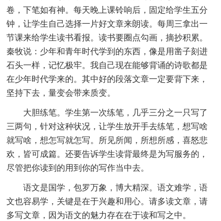
卷，下笔如有神。每天晚上课铃响后，固定给学生五分
钟，让学生自己选择一片好文章来朗读。每周三拿出一
节课来给学生读书看报。读书要圈点勾画，摘抄积累。
秦牧说：少年和青年时代学到的东西，像是用凿子刻进
石头一样，记忆极牢。我自己现在能够背诵的诗歌都是
在少年时代学来的。其中好的段落文章一定要背下来，
坚持下去，量变会带来质变。
大胆练笔。学生第一次练笔，几乎三分之一只写了
三两句，针对这种状况，让学生放开手去练笔，想写啥
就写啥，想怎写就怎写。所见所闻，所想所感，喜怒悲
欢，皆可成篇。还要告诉学生读背最终是为写服务的，
尽管把你读到的用到你的写作当中去。
语文是国学，包罗万象，博大精深。语文难学，语
文也容易学，关键是在于兴趣和用心。请多读文章，请
多写文章，因为语文的魅力存在在于读和写之中。