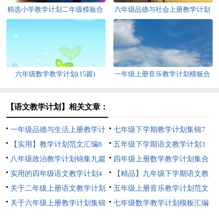
精选小学教学计划二年级模板合
六年级品德与社会上册教学计划
集五篇
六年级数学教学计划(15篇)
一年级上册音乐教学计划模板合
集8篇
【语文教学计划】相关文章：
一年级品德与生活上册教学计
七年级下学期教学计划集锦7
划
【实用】教学计划范文汇编8
篇
五年级下学期语文教学计划3
篇
八年级政治教学计划锦集九篇
篇
四年级上册数学教学计划集合
实用的四年级语文教学计划4
5篇
【精品】九年级下学期语文教
篇
关于二年级上册语文教学计划
学计划3篇
五年级上册音乐教学计划范文
4篇
关于六年级上册教学计划集锦
汇总九篇
七年级数学教学计划模板汇编
四篇
7篇