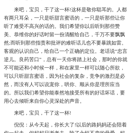
来吧，宝贝，干了这一杯!这杯是敬你聪耳的。人都
有两只耳朵，一只是听甜言蜜语的，一只是听那些让你
听了难受不高兴的话的。我们希望你以后听到那些赞
美、恭维你的好话时留一份清醒给自己，千万不要飘飘
然;而听到那些指责和批评的难听话儿也不要暴跳如雷。
客观的认识自己，给自己一个正确的定位。老话说“忠言
逆儿。良药苦口”，总有一天你将踏上社会，那时的你就
不可能还和小时候一样，和在家里一样可以随心所欲，
可以只听甜言蜜语，因为社会的复杂，竞争的激烈是必
然，而没有人可以说宠你，哄你、顺从你是理所应当
的。所以我们希望你能泰然地接受所有的好话坏话，要
用心去倾听来自你心灵深处的声音。
来吧，宝贝，干了这一杯!
倪倪：从今天起，你长大了!以后的路妈妈还会陪着