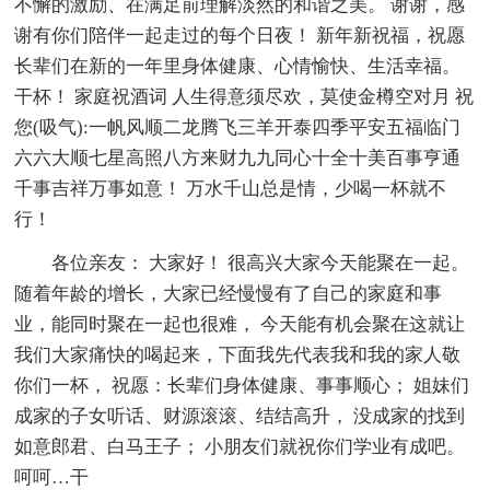
不懈的激励、在满足前理解淡然的和谐之美。 谢谢，感
谢有你们陪伴一起走过的每个日夜！ 新年新祝福，祝愿
长辈们在新的一年里身体健康、心情愉快、生活幸福。
干杯！ 家庭祝酒词 人生得意须尽欢，莫使金樽空对月 祝
您(吸气):一帆风顺二龙腾飞三羊开泰四季平安五福临门
六六大顺七星高照八方来财九九同心十全十美百事亨通
千事吉祥万事如意！ 万水千山总是情，少喝一杯就不
行！
各位亲友： 大家好！ 很高兴大家今天能聚在一起。
随着年龄的增长，大家已经慢慢有了自己的家庭和事
业，能同时聚在一起也很难， 今天能有机会聚在这就让
我们大家痛快的喝起来，下面我先代表我和我的家人敬
你们一杯， 祝愿：长辈们身体健康、事事顺心； 姐妹们
成家的子女听话、财源滚滚、结结高升， 没成家的找到
如意郎君、白马王子； 小朋友们就祝你们学业有成吧。
呵呵…干