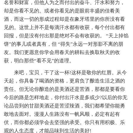
名誉和财富，但他人为之而付出的奋斗、汗水和努力，
却是你看不见的。或者你看见的是眼前丰盛的佳肴美
酒，而这一切的形成过程却是在象牙塔里的你所没有看
见的。这世上并不是每滴汗水都有收获，每个付出都有
回报，但是没有付出那是绝对不会有收获的。 “天上掉馅
饼”的事儿或者真有，但 “得失”永远一对形影不离的朋
友。我们更愿意你学会用春天的耕耘去换取秋天的收
获，明白那些“看不见”的道理。
来吧，宝贝，干了这一杯!这杯是敬你的红唇。从今
天起，你具备了喝酒的资格，更肩负了酿造生活之酒的
责任。但无论你酿造的是美酒还是苦酒，那都是要看你
今后的路是怎样地走，你付出汗水是多或少?以后的你无
论品尝到的甘甜美酒还是苦涩辣酒，我们都希望你能勇
敢地去面对。漫漫人生路没有一帆风顺，必定有起有
伏，而你都必须学会去坚强的承受。你只有用积极、乐
观的人生态度，才能品味到生活的美好!