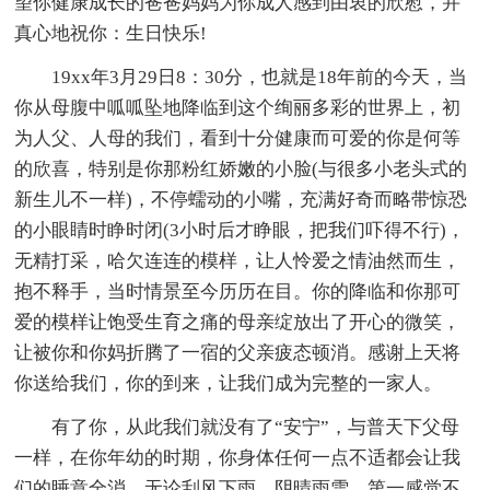
望你健康成长的爸爸妈妈为你成人感到由衷的欣慰，并
真心地祝你：生日快乐!
19xx年3月29日8：30分，也就是18年前的今天，当
你从母腹中呱呱坠地降临到这个绚丽多彩的世界上，初
为人父、人母的我们，看到十分健康而可爱的你是何等
的欣喜，特别是你那粉红娇嫩的小脸(与很多小老头式的
新生儿不一样)，不停蠕动的小嘴，充满好奇而略带惊恐
的小眼睛时睁时闭(3小时后才睁眼，把我们吓得不行)，
无精打采，哈欠连连的模样，让人怜爱之情油然而生，
抱不释手，当时情景至今历历在目。你的降临和你那可
爱的模样让饱受生育之痛的母亲绽放出了开心的微笑，
让被你和你妈折腾了一宿的父亲疲态顿消。感谢上天将
你送给我们，你的到来，让我们成为完整的一家人。
有了你，从此我们就没有了“安宁”，与普天下父母
一样，在你年幼的时期，你身体任何一点不适都会让我
们的睡意全消，无论刮风下雨，阴晴雨雪，第一感觉不