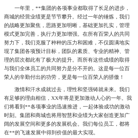
一年里，**集团的各项事业都取得了长足的进步，
商城的经营业绩更是节节攀升。经过一年的锤炼，我们
的战略更加聚焦，思路更加明晰，基础更加扎实，管理
模式更加完善，执行力更加增强。在所有百荣人的共同
努力下，我们克服了种种的压力和困难，不仅圆满地实
现了集团各项预计目标，团队的素质、专业的精神、管
理的层次都此有了极大的提升。而所有这些成绩的取得
与我们全体员工的共同努力是分不开的。这是每一位百
荣人的辛勤付出的功劳，更是每一位百荣人的骄傲！
激情和汗水成就过去，理性和坚强铸就未来。我们
有足够的理由相信，XX年将是更加激动人心的一年。我
们将看到**各项事业的迅速推进，一起体验成功的激动
时刻。集团和商城也将用智慧和业绩为大家创造更加广
阔的发展空间和更多的发展机会。我们每位员工，都将
在**的飞速发展中得到价值的最大实现。