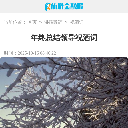
>
>
当前位置：
首页
讲话致辞
祝酒词
年终总结领导祝酒词
时间：2025-10-16 08:46:22