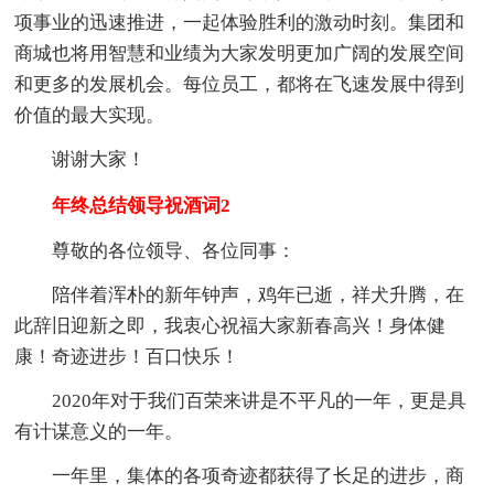
项事业的迅速推进，一起体验胜利的激动时刻。集团和
商城也将用智慧和业绩为大家发明更加广阔的发展空间
和更多的发展机会。每位员工，都将在飞速发展中得到
价值的最大实现。
谢谢大家！
年终总结领导祝酒词2
尊敬的各位领导、各位同事：
陪伴着浑朴的新年钟声，鸡年已逝，祥犬升腾，在
此辞旧迎新之即，我衷心祝福大家新春高兴！身体健
康！奇迹进步！百口快乐！
2020年对于我们百荣来讲是不平凡的一年，更是具
有计谋意义的一年。
一年里，集体的各项奇迹都获得了长足的进步，商