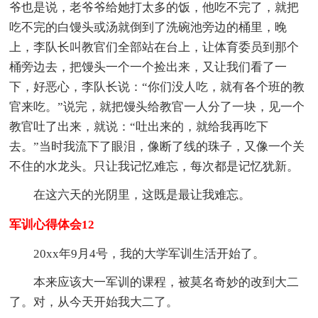
爷也是说，老爷爷给她打太多的饭，他吃不完了，就把
吃不完的白馒头或汤就倒到了洗碗池旁边的桶里，晚
上，李队长叫教官们全部站在台上，让体育委员到那个
桶旁边去，把馒头一个一个捡出来，又让我们看了一
下，好恶心，李队长说：“你们没人吃，就有各个班的教
官来吃。”说完，就把馒头给教官一人分了一块，见一个
教官吐了出来，就说：“吐出来的，就给我再吃下
去。”当时我流下了眼泪，像断了线的珠子，又像一个关
不住的水龙头。只让我记忆难忘，每次都是记忆犹新。
在这六天的光阴里，这既是最让我难忘。
军训心得体会12
20xx年9月4号，我的大学军训生活开始了。
本来应该大一军训的课程，被莫名奇妙的改到大二
了。对，从今天开始我大二了。