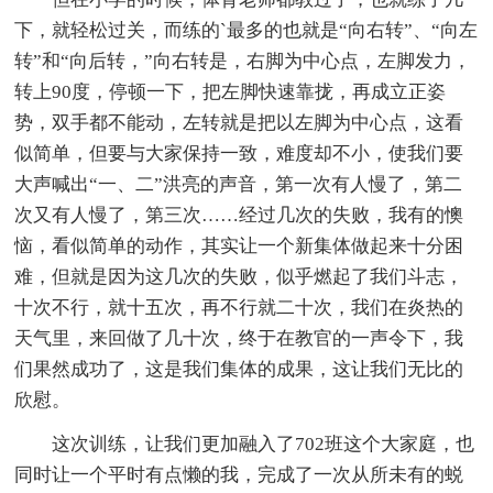
下，就轻松过关，而练的`最多的也就是“向右转”、“向左
转”和“向后转，”向右转是，右脚为中心点，左脚发力，
转上90度，停顿一下，把左脚快速靠拢，再成立正姿
势，双手都不能动，左转就是把以左脚为中心点，这看
似简单，但要与大家保持一致，难度却不小，使我们要
大声喊出“一、二”洪亮的声音，第一次有人慢了，第二
次又有人慢了，第三次……经过几次的失败，我有的懊
恼，看似简单的动作，其实让一个新集体做起来十分困
难，但就是因为这几次的失败，似乎燃起了我们斗志，
十次不行，就十五次，再不行就二十次，我们在炎热的
天气里，来回做了几十次，终于在教官的一声令下，我
们果然成功了，这是我们集体的成果，这让我们无比的
欣慰。
这次训练，让我们更加融入了702班这个大家庭，也
同时让一个平时有点懒的我，完成了一次从所未有的蜕