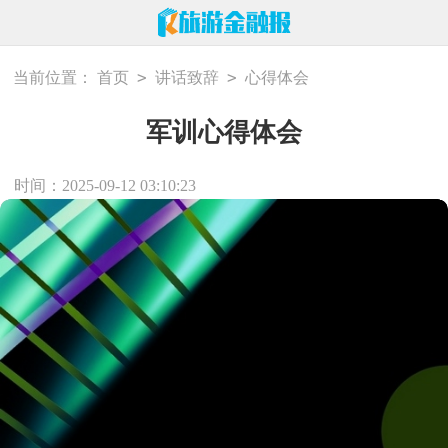
>
>
当前位置：
首页
讲话致辞
心得体会
军训心得体会
时间：2025-09-12 03:10:23