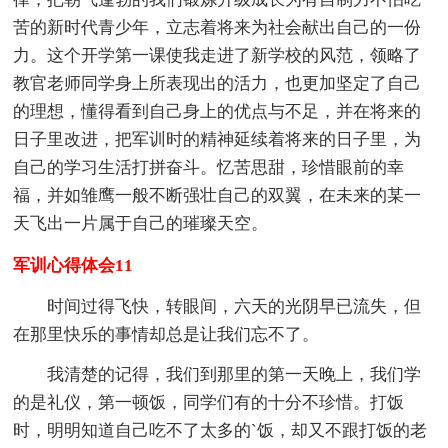
苦的新时代青少年，立志着将来为社会献出自己的一份
力。这个开学第一课使我走进了新学校的风范，领略了
教官老师同学身上所表现出的活力，也更加坚定了自己
的理想，懂得看到自己身上的优点与不足，并在将来的
日子里改进，把军训时的精神延续着将来的日子里，为
自己的学习生活打拼奋斗。忆苦思甜，珍惜眼前的幸
福，并如雏鹰一般不断强壮自己的双翼，在未来的某一
天飞出一片属于自己的璀璨天空。
军训心得体会11
时间过得飞快，转眼间，六天的光阴早已流失，但
在那里快乐的事情却总是让我们忘不了。
我清楚的记得，我们到那里的第一天晚上，我们学
的是礼仪，第一顿饭，同学们有的十分不珍惜。打饭
时，明明知道自己吃不了太多的`饭，却又不跟打饭的老