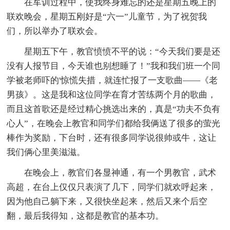
在军训过程中，使我终身难忘的还是星期五晚上的
联欢晚会，星期五刚好是“六一”儿童节，为了祝贺我
们，所以举办了联欢会。
星期五下午，教官愤愤不平的说：“今天我们要是还
没有人报节目，今天谁也别想睡了！”我和我们班一个同
学被老师吓的'惊慌失措，就连忙报了一支歌曲——《老
男孩》。这是我和这位同学在育才苦练两个月的歌曲，
而且这首歌还是经过精心挑选出来的，真是“功夫不负有
心人”，在晚会上教官和同学们都给我俩送了很多的萤光
棒作为奖励，下台时，还有很多同学说很帅或牛，这让
我们俩心里美滋滋。
在晚会上，教官们各显神通，有一个男教官，武术
高超，在台上仅仅只表演了几下，同学们就欢呼起来，
因为他自己躺下来，又很快坐起来，然后又来个后空
翻，最后我得知，这都是教官的基本功。