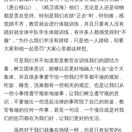
《愚公移山》，《精卫填海》他们，无论是人还是动物
都是贵在坚持。特别是我们在踏“正步”时，特别难，感
觉踏不齐，教官就会进行体能训练，并且只要有人没有
踏好就全体中队学生体能训练，有许多人都感觉得到“不
服”，“为什么我们并没有踏错，只是他一人踏错，却要
大家和他一起受罚”大家心里都这样想。
可是我们并不知道那是教官在训练我们的团结力
量，树立团体意识，能够以后更好地融入“社会”这个大
集体。并且很多事要守信一些我们平常都不做的规矩，
吃饭﹑睡觉﹑洗漱都有一些相关的规定。也是让我们从
一些小事情遵守规矩地做事，让我们树立遵守规的意
识，不要做出一些违反法律的事而毁了自己的前途，教
官每做的任何一件事，甚至一句话﹑一个项目或是对我
们的惩罚都在为我们好，让我们更好的生活。
虽然对于我们就像在地狱一样，但是只有短暂的6