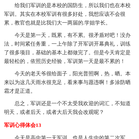
给我们军训的是本校的国防生，所以我们也在本校
军训。其实在本校军训有很多好处，我想应该不会很
累，教官也就是比我们大一两届的.学姐学长。
今天是第一天，既累，有不累。很矛盾对吧！没办
法，时间紧任务重，一上午除了开军训开幕典礼，训练
了很多项目，基础的基本上都做完了。但是今天肯定是
最轻松的，依照历史经验，军训第一天是最不累的！
今天的老天爷很给面子，阳光普照啊，热，晒。本
来以为这几天雨水很充足，看来事与愿违啊！多涂防晒
霜才是正道。
总之，军训还是一个不太受我欢迎的词汇，不知道
明天，或者后天，或者大后天我会改观呢？
军训心得体会13
今天是高中第一天军训，也是人生中的第二次军