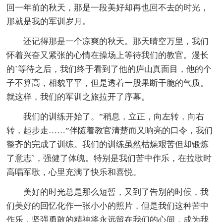
回一年前的秋天，那是一段美好却再也回不去的时光，
那就是我的军训岁月。
还记得那是一个凉爽的秋天。那天晴空万里，我们
怀着兴奋又紧张的心情在操场上等待我们的教官。漫长
的`等待之后，我们终于看到了他的庐山真面目，他的个
子不算高，相貌平平，但是透着一股果断干脆的气质。
就这样，我们的军训之旅拉开了序幕。
我们的训练开始了。”稍息，立正，向左转，向右
转，起步走……”伴随着教官清楚而又响亮的口令，我们
整齐的完成了训练。我们的训练虽然枯燥艰苦但却锻炼
了意志`，强健了体魄。特别是我们苦中作乐，在拉歌时
高唱军歌，心里充满了快乐和喜悦。
美好的时光总是那么短暂，又到了告别的时候，我
们美好的回忆化作一张小小的照片，但是我们这种苦中
作乐，坚强勇敢的精神将永远留在我们的心间，成为我