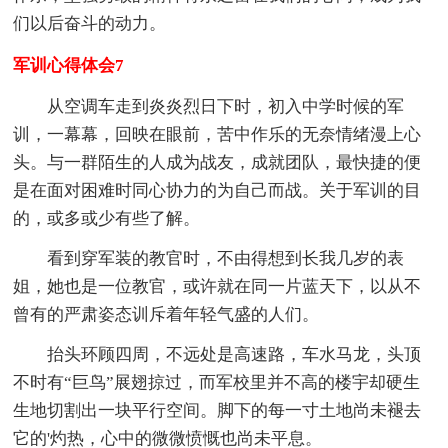
们以后奋斗的动力。
军训心得体会7
从空调车走到炎炎烈日下时，初入中学时候的军
训，一幕幕，回映在眼前，苦中作乐的无奈情绪漫上心
头。与一群陌生的人成为战友，成就团队，最快捷的便
是在面对困难时同心协力的为自己而战。关于军训的目
的，或多或少有些了解。
看到穿军装的教官时，不由得想到长我几岁的表
姐，她也是一位教官，或许就在同一片蓝天下，以从不
曾有的严肃姿态训斥着年轻气盛的人们。
抬头环顾四周，不远处是高速路，车水马龙，头顶
不时有“巨鸟”展翅掠过，而军校里并不高的楼宇却硬生
生地切割出一块平行空间。脚下的每一寸土地尚未褪去
它的'灼热，心中的微微愤慨也尚未平息。