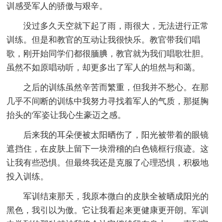
训感受军人的骄傲与艰辛。
没过多久天空就下起了雨，雨很大，无法进行正常
训练。但是和教官的互动让我很快乐。教官带我们唱
歌，刚开始同学们都很腼腆，教官就为我们唱歌壮胆。
虽然不如原唱动听，却更多出了军人的坦然与和蔼。
之后的训练虽然辛苦而繁重，但我并不愁心。在那
几乎不间断的训练中我努力寻找着军人的气质，那挺胸
抬头的'军姿让我心生豪迈之感。
后来我的耳朵便被太阳晒伤了，阳光被带着的眼镜
遮挡住，在皮肤上留下一块滑稽的白色镜框行痕迹。这
让我有些恐惧。但最终我还是克服了心理恐惧，积极地
投入训练。
军训结束那天，我原本微白的皮肤全被晒成阳光的
黑色，我引以为傲。它让我看起来更健康更开朗。军训