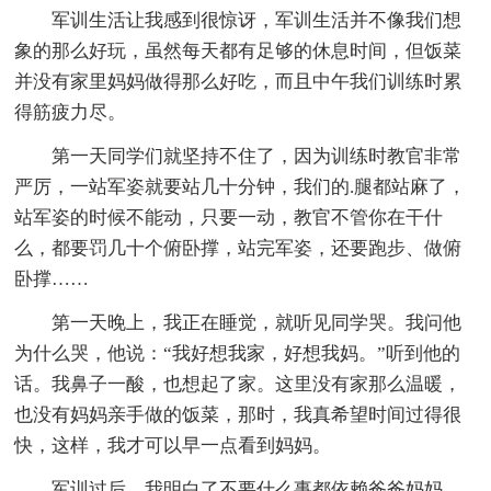
军训生活让我感到很惊讶，军训生活并不像我们想
象的那么好玩，虽然每天都有足够的休息时间，但饭菜
并没有家里妈妈做得那么好吃，而且中午我们训练时累
得筋疲力尽。
第一天同学们就坚持不住了，因为训练时教官非常
严厉，一站军姿就要站几十分钟，我们的.腿都站麻了，
站军姿的时候不能动，只要一动，教官不管你在干什
么，都要罚几十个俯卧撑，站完军姿，还要跑步、做俯
卧撑……
第一天晚上，我正在睡觉，就听见同学哭。我问他
为什么哭，他说：“我好想我家，好想我妈。”听到他的
话。我鼻子一酸，也想起了家。这里没有家那么温暖，
也没有妈妈亲手做的饭菜，那时，我真希望时间过得很
快，这样，我才可以早一点看到妈妈。
军训过后，我明白了不要什么事都依赖爸爸妈妈，