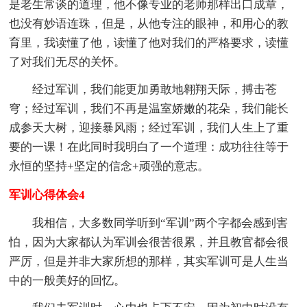
是老生常谈的道理，他不像专业的老师那样出口成章，
也没有妙语连珠，但是，从他专注的眼神，和用心的教
育里，我读懂了他，读懂了他对我们的严格要求，读懂
了对我们无尽的关怀。
经过军训，我们能更加勇敢地翱翔天际，搏击苍
穹；经过军训，我们不再是温室娇嫩的花朵，我们能长
成参天大树，迎接暴风雨；经过军训，我们人生上了重
要的一课！在此同时我明白了一个道理：成功往往等于
永恒的坚持+坚定的信念+顽强的意志。
军训心得体会4
我相信，大多数同学听到“军训”两个字都会感到害
怕，因为大家都认为军训会很苦很累，并且教官都会很
严厉，但是并非大家所想的那样，其实军训可是人生当
中的一般美好的回忆。