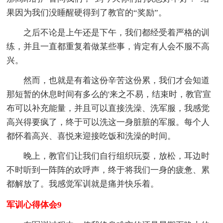
果因为我们没睡醒硬得到了教官的“奖励”。
之后不论是上午还是下午，我们都经受着严格的训
练，并且一直都重复着做某些事，肯定有人会不服不高
兴。
然而，也就是有着这份辛苦这份累，我们才会知道
那短暂的休息时间有多么的'来之不易，结束时，教官宣
布可以补充能量，并且可以直接洗澡、洗军服，我感觉
高兴得要疯了，终于可以洗这一身脏脏的军服。每个人
都怀着高兴、喜悦来迎接吃饭和洗澡的时间。
晚上，教官们让我们自行组织玩耍，放松，耳边时
不时听到一阵阵的欢呼声，终于将我们一身的疲惫、累
都解放了。我感觉军训就是痛并快乐着。
军训心得体会9