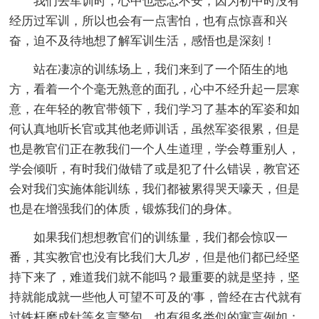
我们去军训时，心中也忐忑不安，因为初中时没有
经历过军训，所以也会有一点害怕，也有点惊喜和兴
奋，迫不及待地想了解军训生活，感悟也是深刻！
站在凄凉的训练场上，我们来到了一个陌生的地
方，看着一个个毫无熟意的面孔，心中不经升起一层寒
意，在年轻的教官带领下，我们学习了基本的军姿和如
何认真地听长官或其他老师训话，虽然军姿很累，但是
也是教官们正在教我们一个人生道理，学会尊重别人，
学会倾听，有时我们做错了或是犯了什么错误，教官还
会对我们实施体能训练，我们都被累得哭天嚎天，但是
也是在增强我们的体质，锻炼我们的身体。
如果我们想想教官们的训练量，我们都会惊叹一
番，其实教官也没有比我们大几岁，但是他们都已经坚
持下来了，难道我们就不能吗？最重要的就是坚持，坚
持就能成就一些他人可望不可及的'事，曾经在古代就有
过铁杆磨成针等名言警句，也有很多类似的寓言例如：