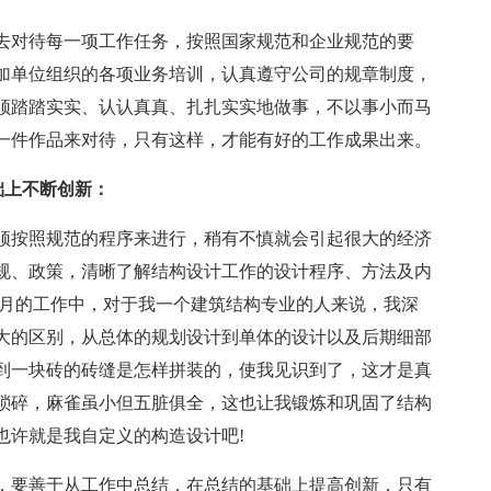
去对待每一项工作任务，按照国家规范和企业规范的要
加单位组织的各项业务培训，认真遵守公司的规章制度，
须踏踏实实、认认真真、扎扎实实地做事，不以事小而马
一件作品来对待，只有这样，才能有好的工作成果出来。
础上不断创新：
须按照规范的程序来进行，稍有不慎就会引起很大的经济
规、政策，清晰了解结构设计工作的设计程序、方法及内
个月的工作中，对于我一个建筑结构专业的人来说，我深
大的区别，从总体的规划设计到单体的设计以及后期细部
到一块砖的砖缝是怎样拼装的，使我见识到了，这才是真
琐碎，麻雀虽小但五脏俱全，这也让我锻炼和巩固了结构
也许就是我自定义的构造设计吧!
，要善于从工作中总结，在总结的基础上提高创新，只有