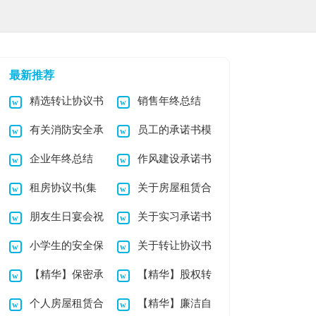
最新推荐
精选转让协议书
销售年终总结
有关消防安全承
员工的承诺书模
锦集五篇
(汇编15篇)
企业年终总结
作风建设承诺书
诺书四篇
板合集10篇
租房协议书(集
关于房屋租赁合
锦集7篇
朋友生日宴会祝
关于实习承诺书
合15篇)
同模板汇编7篇
小学生的安全保
关于转让协议书
酒词
汇总十篇
【精华】保密承
【精华】股权转
证书模板汇编六篇
模板合集9篇
个人房屋租赁合
【精华】廉洁自
诺书模板集合五篇
让协议书合集六篇