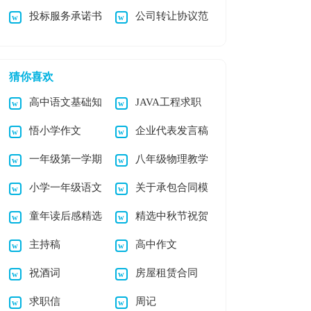
投标服务承诺书
公司转让协议范
同模板集锦9篇
律承诺书4篇
本15篇
猜你喜欢
高中语文基础知
JAVA工程求职
悟小学作文
企业代表发言稿
识点总结(5篇)
信
一年级第一学期
八年级物理教学
小学一年级语文
关于承包合同模
教学计划5篇
计划集合6篇
童年读后感精选
精选中秋节祝贺
第一单元知识点
板六篇
主持稿
高中作文
15篇
词汇总55条
祝酒词
房屋租赁合同
求职信
周记