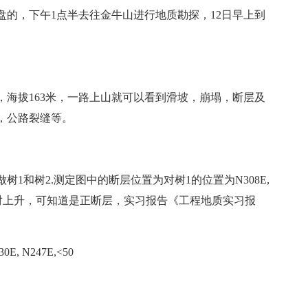
罗盘的，下午1点半去往金牛山进行地质勘探，12日早上到
海拔163米，一路上山就可以看到滑坡，崩塌，断层及
，公路裂缝等。
1和树2.测定图中的断层位置为对树1的位置为N308E,
盘相对上升，可知道是正断层，实习报告《工程地质实习报
N247E,<50