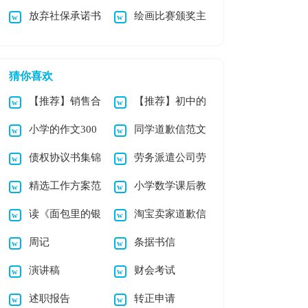
放弃社保承诺书
绘画比赛颁奖主
范文汇总五篇
汇总七篇
持稿
猜你喜欢
【推荐】销售合
【推荐】初中的
小学的作文300
同学道歉信范文
同锦集10篇
作文4篇
债权协议书集锦
劳务派遣公司劳
字优秀[4篇]
汇总六篇
精选工作方案范
小学数学课后教
九篇
动合同
读《面包里的银
淘宝卖家道歉信
文锦集5篇
学反思
周记
条据书信
币》有感
范文汇编5篇
演讲稿
财会考试
述职报告
转正申请