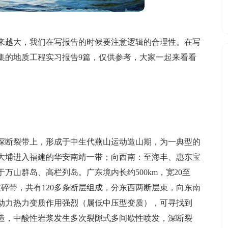
来越大，我们在写报告的时候要注意逻辑的合理性。在写
集的地质工程实习报告9篇，仅供参考，大家一起来看看
深断裂带上，形成于中生代燕山运动造山期，为一典型的
大埔进入福建的华安南靖一带；向西南：至海丰、惠东宝
万山群岛、高栏列岛。广东境内长约500km，宽20至
压破碎带，共有120多条断层组成，分东西两断层束，向东南
带动力热力变质作用强烈（属低中压型变质），可寻找到
造，中酸性岩浆发生多次裂隙式多间歇性喷发，深断裂