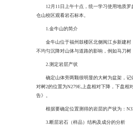
12月11日上午十点，统一学习使用地质
仓山校区观看岩石标本。
1.金牛山的简介
金牛山位于福州鼓楼区北侧闽江乡新建村，
不均匀沉降对山体与道路的影响，例如马刀树
2.测定岩层产状
确定山体旁两颗很明显的大树为盆架，记做树
对树2的位置为N279E,上盘相对下降，下
告》。
根据要确定位置测得的岩层的产状为：N330E, 
3.断层岩石（样品）结构及成分的分析