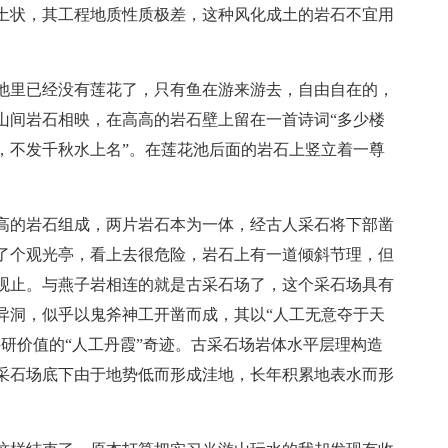
土状，其工程地质性质极差，这种风化成土的岩石不宜用
池里已经没有莲花了，只有鱼在游来游去，自由自在的，
山间岩石相映，在高高的岩石壁上留在一首诗词“多少楼
，不发千秋水上名”。在莲花池后面的岩石上竖立着一尊
高的岩石组成，两片岩石本为一体，经古人采石将下部凿
了个观光亭，看上去很危险，岩石上有一道倾斜节理，但
观止。与燕子岩相连的就是古采石场了，这个采石场具有
异洞，似乎以鬼斧神工开凿而成，其以“人工无意夺于天
研价值的“人工丹霞”奇迹。古采石场岩体水平层理构造
采石场底下由于地势低而形成洼地，长年积累地表水而形