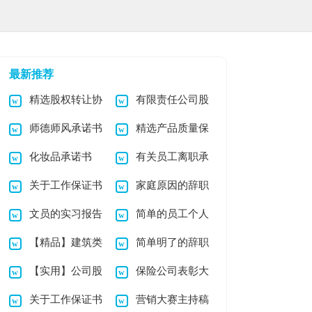
最新推荐
精选股权转让协
有限责任公司股
师德师风承诺书
精选产品质量保
议书集锦4篇
权转让协议书
化妆品承诺书
有关员工离职承
锦集五篇
证书范文五篇
关于工作保证书
家庭原因的辞职
诺书3篇
文员的实习报告
简单的员工个人
范文集合7篇
报告汇编十篇
【精品】建筑类
简单明了的辞职
模板集锦7篇
辞职报告
【实用】公司股
保险公司表彰大
实习报告模板7篇
报告15篇
关于工作保证书
营销大赛主持稿
权转让协议书四篇
会主持稿