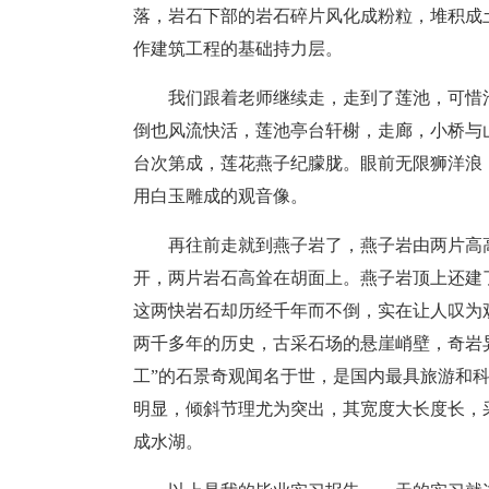
落，岩石下部的岩石碎片风化成粉粒，堆积成
作建筑工程的基础持力层。
我们跟着老师继续走，走到了莲池，可惜
倒也风流快活，莲池亭台轩榭，走廊，小桥与
台次第成，莲花燕子纪朦胧。眼前无限狮洋浪
用白玉雕成的观音像。
再往前走就到燕子岩了，燕子岩由两片高
开，两片岩石高耸在胡面上。燕子岩顶上还建
这两快岩石却历经千年而不倒，实在让人叹为
两千多年的历史，古采石场的悬崖峭壁，奇岩
工”的石景奇观闻名于世，是国内最具旅游和科
明显，倾斜节理尤为突出，其宽度大长度长，
成水湖。