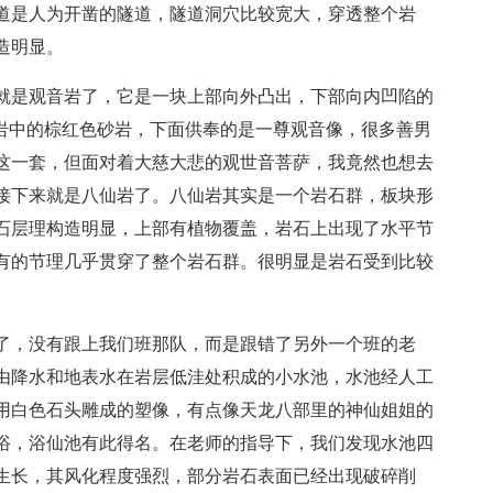
道是人为开凿的隧道，隧道洞穴比较宽大，穿透整个岩
造明显。
就是观音岩了，它是一块上部向外凸出，下部向内凹陷的
积岩中的棕红色砂岩，下面供奉的是一尊观音像，很多善男
这一套，但面对着大慈大悲的观世音菩萨，我竟然也想去
接下来就是八仙岩了。八仙岩其实是一个岩石群，板块形
石层理构造明显，上部有植物覆盖，岩石上出现了水平节
有的节理几乎贯穿了整个岩石群。很明显是岩石受到比较
了，没有跟上我们班那队，而是跟错了另外一个班的老
由降水和地表水在岩层低洼处积成的小水池，水池经人工
用白色石头雕成的塑像，有点像天龙八部里的神仙姐姐的
浴，浴仙池有此得名。在老师的指导下，我们发现水池四
生长，其风化程度强烈，部分岩石表面已经出现破碎削