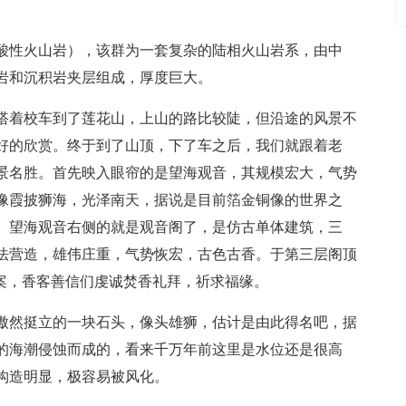
。
酸性火山岩），该群为一套复杂的陆相火山岩系，由中
岩和沉积岩夹层组成，厚度巨大。
班搭着校车到了莲花山，上山的路比较陡，但沿途的风景不
好的欣赏。终于到了山顶，下了车之后，我们就跟着老
景名胜。首先映入眼帘的是望海观音，其规模宏大，气势
像霞披狮海，光泽南天，据说是目前箔金铜像的世界之
。望海观音右侧的就是观音阁了，是仿古单体建筑，三
法营造，雄伟庄重，气势恢宏，古色古香。于第三层阁顶
香案，香客善信们虔诚焚香礼拜，祈求福缘。
傲然挺立的一块石头，像头雄狮，估计是由此得名吧，据
的海潮侵蚀而成的，看来千万年前这里是水位还是很高
构造明显，极容易被风化。