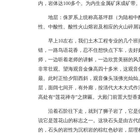
内，岩体达100多个。为内生金属矿床成矿带
地层：侏罗系上统称高基坪群（为陆相中
性、中酸性、酸性火山熔岩及相应的火山碎屑
早上10左右，我们土木工程专业的几个
错，一路鸟语花香，忍不住想快点下车，去好
师，一边听着老师的讲解，一边欣赏美丽的风
非常壮观。望海观音金像高四十多米，这观音
最。此时正恰夕阳西斜，观音像头顶佛光灿灿
层，面阔七间开，有外廊，按清代大木大式作
高处有“莲花禅寺”之牌匾。大殿门前置大型
沿着石阶往下走，就到了狮子岩了，它是
说它是莲花山的标志之一。这块石头是由古代
的，石头的岩性为沉积岩的棕红色砂岩，层理