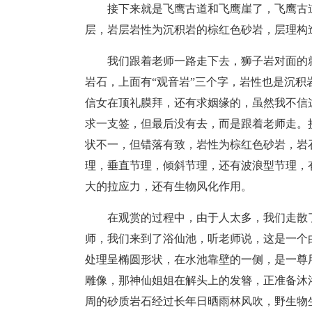
接下来就是飞鹰古道和飞鹰崖了，飞鹰古
层，岩层岩性为沉积岩的棕红色砂岩，层理构
我们跟着老师一路走下去，狮子岩对面的
岩石，上面有“观音岩”三个字，岩性也是沉
信女在顶礼膜拜，还有求姻缘的，虽然我不信
求一支签，但最后没有去，而是跟着老师走。
状不一，但错落有致，岩性为棕红色砂岩，岩
理，垂直节理，倾斜节理，还有波浪型节理，
大的拉应力，还有生物风化作用。
在观赏的过程中，由于人太多，我们走散
师，我们来到了浴仙池，听老师说，这是一个
处理呈椭圆形状，在水池靠壁的一侧，是一尊
雕像，那神仙姐姐在解头上的发簪，正准备沐
周的砂质岩石经过长年日晒雨林风吹，野生物