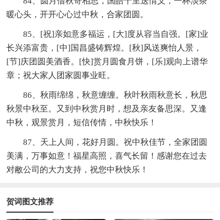
84、圆月借秋寄相思，国皓千里送情义，一杯淡茶
暖心头，开开心心过中秋，合家团圆。
85、[祝]亲如意多福运，[大]度从容当自强。[家]业
长兴添富贵，[中]国昌盛铸辉煌。[秋]风送爽怡人景，
[节]庆团圆美酒香。[快]赏月圆食月饼，[乐]观向上谱华
章；祝大家人团家圆事业旺。
86、秋雨绵绵，秋意缠缠。秋叶秋雨秋意长，秋思
秋景中秋至。又到中秋赏月时，想及亲友备思深。又逢
中秋，观景赏月，短信传情，中秋快乐！
87、天上人间，花好月圆。祝中秋佳节，全家团圆
美满，万事如意！福星高照，喜气长留！感谢您在过去
对敝公司的大力支持，祝您中秋快乐！
贺词图文推荐