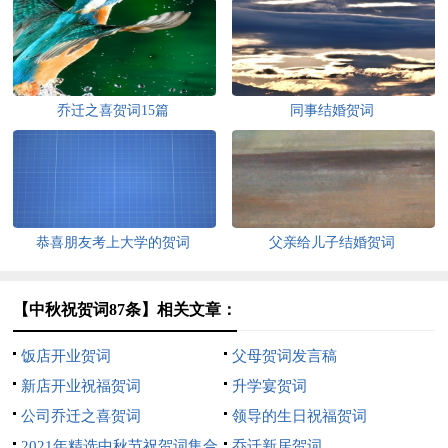
乔迁之喜贺词15篇
同事结婚贺词
恭喜朋友考上大学的贺词
父亲给儿子结婚贺词
【中秋祝贺词87条】相关文章：
饭店开业贺词
父母贺词发言稿
新店开业祝福贺词
升学宴贺词
公司乔迁之喜贺词
领导的生日祝福贺词
2021年精选中秋节祝贺词集合
乔迁新居贺词