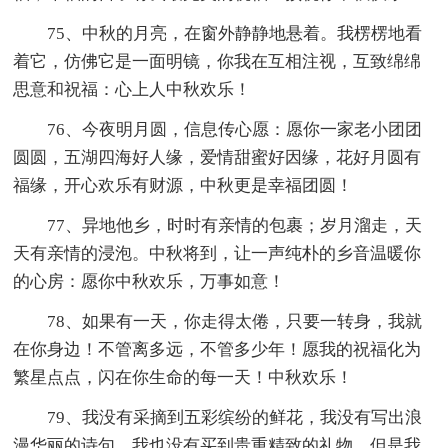
75、中秋的月亮，在窗外静静地悬着。我楞楞地看
着它，仿佛它是一面明镜，你我在互相注视，互致绵绵
思意和祝福：心上人中秋欢乐！
76、今夜明月圆，信息传心愿：愿你一家老小团团
圆圆，五湖四海好人缘，爱情甜蜜好因缘，花好月圆有
福缘，开心欢乐有财源，中秋更是幸福团圆！
77、异地他乡，时时有亲情的包裹；岁月溜走，天
天有亲情的浸泡。中秋将到，让一声纯朴的乡音温暖你
的心房：愿你中秋欢乐，万事如意！
78、如果有一天，你走得太倦，只要一转身，我就
在你身边！不管离多远，不管多少年！愿我的祝福化为
繁星点点，闪在你生命的每一天！中秋欢乐！
79、我没有采摘到五彩缤纷的鲜花，我没有写出浪
漫华丽的诗句，我也没有买到贵重精致的礼物。但是我