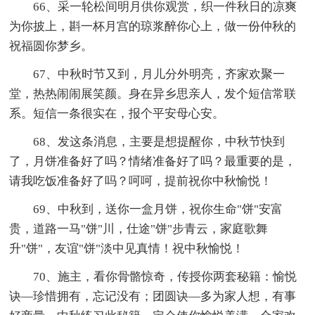
66、采一轮松间明月供你观赏，织一件秋日的凉爽
为你披上，斟一杯月宫的琼浆醉你心上，做一份仲秋的
祝福圆你梦乡。
67、中秋时节又到，月儿分外明亮，齐家欢聚一
堂，热热闹闹展笑颜。身在异乡思亲人，发个短信常联
系。短信一条很实在，报个平安母心安。
68、发这条消息，主要是想提醒你，中秋节快到
了，月饼准备好了吗？情绪准备好了吗？最重要的是，
请我吃饭准备好了吗？呵呵，提前祝你中秋愉悦！
69、中秋到，送你一盒月饼，祝你生命"饼"安富
贵，道路一马"饼"川，仕途"饼"步青云，家庭歌舞
升"饼"，友谊"饼"淡中见真情！祝中秋愉悦！
70、施主，看你骨骼惊奇，传授你两套秘籍：愉悦
诀—珍惜拥有，忘记没有；团圆诀—多为家人想，有事