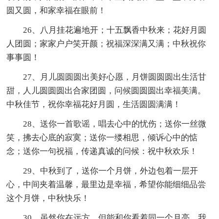
圆又圆，和家幸福在眼前！
26、八月挂花遍地开；十五飘香中秋来；花好月圆
人团圆；家家户户笑开颜；祝福深深满又满；中秋祝你
事事圆！
27、月儿圆圆圆出美好心愿，月饼圆圆圆出生活甘
甜，人儿圆圆圆出合家团圆，问候圆圆圆出幸福美满。
中秋佳节，祝你幸福花好月圆，生活圆圆满满！
28、送你一首歌谣，唱去心中的忧伤；送你一丝微
笑，拂去心底的寂寞；送你一缕相思，倾诉心中的惦
念；送你一句祝福，传递真诚的问候：祝中秋欢乐！
29、中秋到了，送你一个月饼，外边包着一层开
心，中间夹着温馨，最里边是幸福，希望你能细细品尝
这个月饼，中秋快乐！
30、虽然你在远方，但能和你看着同一个月亮，我