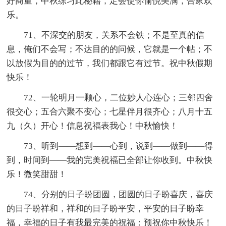
好商量，中秋练习此秘籍，定会使你愉悦美满，合家欢
乐。
71、不深交的朋友，关系不会铁；不是至真的信
息，俺们不会写；不达目的的问候，它就是一个帖；不
以放假为目的的过节，我们都跟它有过节。祝中秋假期
快乐！
72、一轮明月一颗心，二位妙人心连心；三邻四舍
很交心；五合六聚不变心；七星伴月很齐心；八月十五
九（久）开心！信息祝福表我心！中秋愉快！
73、听到——想到——心到，说到——做到——得
到，时间到——我的完美祝福已全部让你收到。中秋快
乐！微笑甜甜！
74、分别的日子盼团圆，团圆的日子盼喜庆，喜庆
的日子盼祥和，祥和的日子盼平安，平安的日子盼幸
福，幸福的日子有我最完美的祝福：预祝你中秋快乐！