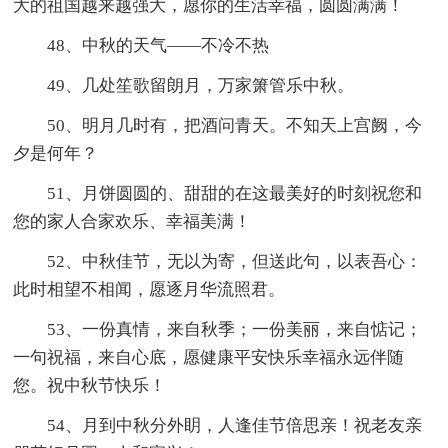
大的祖国越来越强大，愿你的生活幸福，圆圆满满！
48、中秋的天气——不冷不热
49、几处笙歌留朗月，万家箫管乐中秋。
50、明月几时有，把酒问青天。不知天上宫阙，今
夕是何年？
51、月饼圆圆的、甜甜的在这最美好的时刻祝您和
您的家人合家欢乐、幸福美满！
52、中秋佳节，无以为寄，但送此句，以表吾心：
此时相望不相闻，愿逐月华流照君。
53、一份真情，来自秋季；一份美丽，来自惦记；
一句祝福，来自心底，愿健康平安快乐幸福永远伴随
您。祝中秋节快乐！
54、月到中秋分外眀，人逢佳节倍思亲！祝老友亲