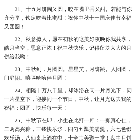
21、十五月饼圆又圆，咬在嘴里香又甜。若能与你
齐分享，铁定吃着比蜜甜！祝你中秋十一国庆佳节幸福
又团圆！
22、秋意撩人，愿在初秋的这美好夜晚你我共享，
皓月当空，思意正浓！祝中秋快乐，记得留块大大的月
饼给我呦！
23、中秋到，月圆圆。星星笑，月饼跳。人团圆，
门庭闹。嘻嘻哈哈伴月圆！
24、相隔十万八千里，却沐浴在同一片月光下，同
一片星空下，迎接同一个节日，中秋，让月光送去我的
祝福：团圆，快乐每一天！
25、中秋节在即，小生在此拜一拜：一颗真心仁，
二两高兴糖，三钱快乐浆，四勺五瓢美满羹，六七色缀
欢乐汤，八仙桌上酒在中，十全其美聚一堂！盘中月饼