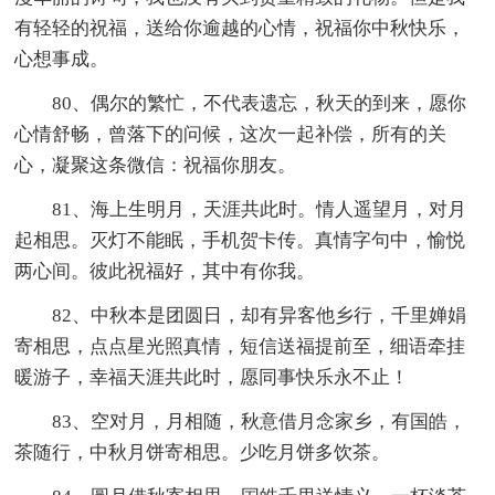
有轻轻的祝福，送给你逾越的心情，祝福你中秋快乐，
心想事成。
80、偶尔的繁忙，不代表遗忘，秋天的到来，愿你
心情舒畅，曾落下的问候，这次一起补偿，所有的关
心，凝聚这条微信：祝福你朋友。
81、海上生明月，天涯共此时。情人遥望月，对月
起相思。灭灯不能眠，手机贺卡传。真情字句中，愉悦
两心间。彼此祝福好，其中有你我。
82、中秋本是团圆日，却有异客他乡行，千里婵娟
寄相思，点点星光照真情，短信送福提前至，细语牵挂
暖游子，幸福天涯共此时，愿同事快乐永不止！
83、空对月，月相随，秋意借月念家乡，有国皓，
茶随行，中秋月饼寄相思。少吃月饼多饮茶。