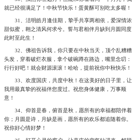
就已经很满足了！中秋节快乐！蛋黄酥可别吃太多喔！
31、洁明皓月逢佳期，挚手共享两相依，爱深情浓
甜似蜜，翱之清风何求兮。誓与君相伴月缺到月圆同度
此时至此生！
32、佛祖告诉我，你只要在中秋当天，顶个乱糟糟
头发，穿着破烂衣服，拿个破碗蹲在路边，嘴里念叨：
行行好吧！就会财源滚滚！哈哈，提前祝你中秋快乐！
33、欢度国庆，共度中秋！在这美好的日子里，让
我用最真挚的祝福伴您度过。祝您身体健康，万事顺
意！
34、仰首是春，俯首是秋，愿所有的幸福都陪伴着
你；月圆是诗，月缺是画，愿所有的欢乐都追随着你。
祝你好心情好梦！