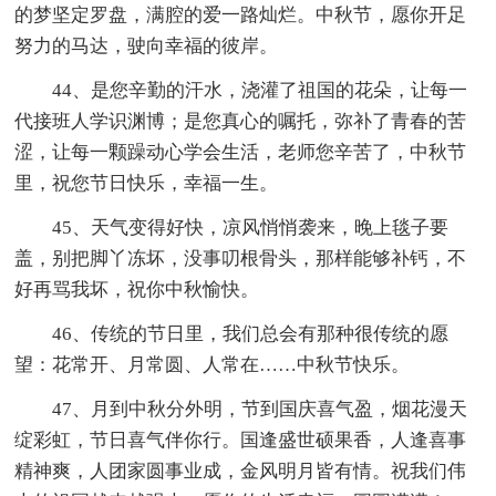
的梦坚定罗盘，满腔的爱一路灿烂。中秋节，愿你开足
努力的马达，驶向幸福的彼岸。
44、是您辛勤的汗水，浇灌了祖国的花朵，让每一
代接班人学识渊博；是您真心的嘱托，弥补了青春的苦
涩，让每一颗躁动心学会生活，老师您辛苦了，中秋节
里，祝您节日快乐，幸福一生。
45、天气变得好快，凉风悄悄袭来，晚上毯子要
盖，别把脚丫冻坏，没事叨根骨头，那样能够补钙，不
好再骂我坏，祝你中秋愉快。
46、传统的节日里，我们总会有那种很传统的愿
望：花常开、月常圆、人常在……中秋节快乐。
47、月到中秋分外明，节到国庆喜气盈，烟花漫天
绽彩虹，节日喜气伴你行。国逢盛世硕果香，人逢喜事
精神爽，人团家圆事业成，金风明月皆有情。祝我们伟