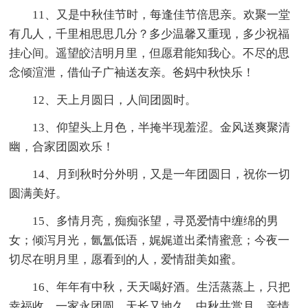
11、又是中秋佳节时，每逢佳节倍思亲。欢聚一堂
有几人，千里相思思几分？多少温馨又重现，多少祝福
挂心间。遥望皎洁明月里，但愿君能知我心。不尽的思
念倾渲泄，借仙子广袖送友亲。爸妈中秋快乐！
12、天上月圆日，人间团圆时。
13、仰望头上月色，半掩半现羞涩。金风送爽聚清
幽，合家团圆欢乐！
14、月到秋时分外明，又是一年团圆日，祝你一切
圆满美好。
15、多情月亮，痴痴张望，寻觅爱情中缠绵的男
女；倾泻月光，氤氲低语，娓娓道出柔情蜜意；今夜一
切尽在明月里，愿看到的人，爱情甜美如蜜。
16、年年有中秋，天天喝好酒。生活蒸蒸上，只把
幸福收。一家永团圆，天长又地久。中秋共赏月，亲情