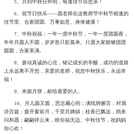
5、月到中秋分外明，每逢佳节倍思亲！
6、祝节日快乐——愿老师在这教师节中秋节相逢的
佳节里、合家团圆、万事如意、身体健康！
7、中秋祝福：一年一度中秋节，一年一度团圆夜，
年年月圆人不圆，岁岁形只影孤单。只愿大家能够团团
圆圆，合家美满。
8、拨动真诚的心弦，铭记成长的辛酸，成功的道路
上永远离不开您，亲爱的老师，祝您中秋快乐，永远幸
福！
9、米旗月饼，献给最爱的人。
10、月儿圆又圆，思念藏心间；满纸肺腑言，对酒
诗百篇；拨开窗前月，千里共婵娟；桂香已飘远，捎来
问和愿；翩翩祥云来，映你福无边。中秋佳节，祝妈妈
你心欢！