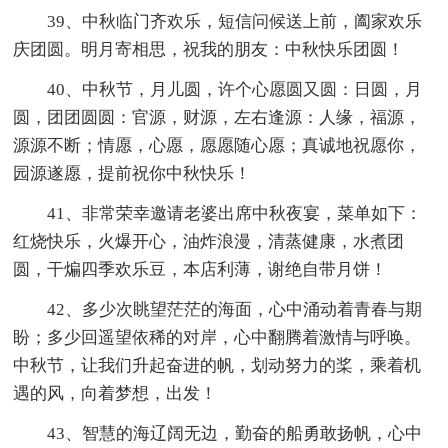
39、中秋临门齐欢乐，短信问候送上前，阖家欢乐
庆团圆。明月寄相思，祝我的朋友：中秋快乐团圆！
40、中秋节，月儿圆，许个心愿圆又圆：日圆，月
圆，团团圆圆：官源，财源，左右逢源：人缘，福源，
源源不断；情愿，心愿，愿愿随心愿；真诚地祝愿你，
园源遂愿，提前祝你中秋快乐！
41、非常荣幸邀请老婆出席中秋夜宴，菜单如下：
红烧快乐，火爆开心，油炸浪漫，清蒸健康，水煮团
圆，干煸四季欢乐豆，本店利薄，谢绝自带月饼！
42、多少次眺望茫茫的海面，心中涌动着青春与期
盼；多少回遥望依稀的对岸，心中翻腾着激情与呼唤。
中秋节，让我们升起奋进的帆，划动努力的桨，乘着机
遇的风，向着梦想，出发！
43、智慧的海辽阔无边，勤奋的船勇敢扬帆，心中