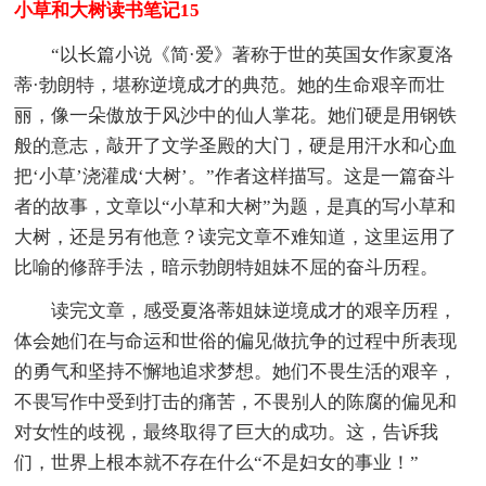
小草和大树读书笔记15
“以长篇小说《简·爱》著称于世的英国女作家夏洛
蒂·勃朗特，堪称逆境成才的典范。她的生命艰辛而壮
丽，像一朵傲放于风沙中的仙人掌花。她们硬是用钢铁
般的意志，敲开了文学圣殿的大门，硬是用汗水和心血
把‘小草’浇灌成‘大树’。”作者这样描写。这是一篇奋斗
者的故事，文章以“小草和大树”为题，是真的写小草和
大树，还是另有他意？读完文章不难知道，这里运用了
比喻的修辞手法，暗示勃朗特姐妹不屈的奋斗历程。
读完文章，感受夏洛蒂姐妹逆境成才的艰辛历程，
体会她们在与命运和世俗的偏见做抗争的过程中所表现
的勇气和坚持不懈地追求梦想。她们不畏生活的艰辛，
不畏写作中受到打击的痛苦，不畏别人的陈腐的偏见和
对女性的歧视，最终取得了巨大的成功。这，告诉我
们，世界上根本就不存在什么“不是妇女的事业！”