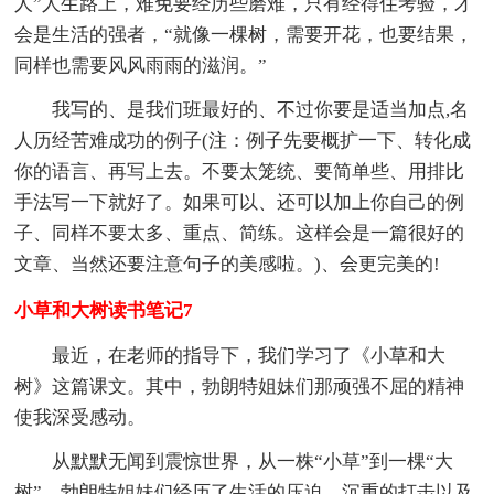
人”人生路上，难免要经历些磨难，只有经得住考验，才
会是生活的强者，“就像一棵树，需要开花，也要结果，
同样也需要风风雨雨的滋润。”
我写的、是我们班最好的、不过你要是适当加点,名
人历经苦难成功的例子(注：例子先要概扩一下、转化成
你的语言、再写上去。不要太笼统、要简单些、用排比
手法写一下就好了。如果可以、还可以加上你自己的例
子、同样不要太多、重点、简练。这样会是一篇很好的
文章、当然还要注意句子的美感啦。)、会更完美的!
小草和大树读书笔记7
最近，在老师的指导下，我们学习了《小草和大
树》这篇课文。其中，勃朗特姐妹们那顽强不屈的精神
使我深受感动。
从默默无闻到震惊世界，从一株“小草”到一棵“大
树”，勃朗特姐妹们经历了生活的压迫、沉重的打击以及