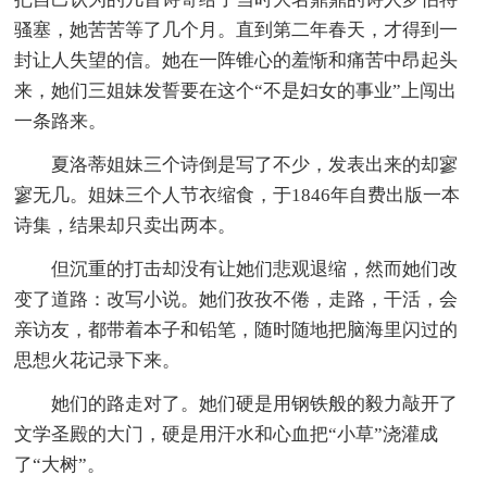
骚塞，她苦苦等了几个月。直到第二年春天，才得到一
封让人失望的信。她在一阵锥心的羞惭和痛苦中昂起头
来，她们三姐妹发誓要在这个“不是妇女的事业”上闯出
一条路来。
夏洛蒂姐妹三个诗倒是写了不少，发表出来的却寥
寥无几。姐妹三个人节衣缩食，于1846年自费出版一本
诗集，结果却只卖出两本。
但沉重的打击却没有让她们悲观退缩，然而她们改
变了道路：改写小说。她们孜孜不倦，走路，干活，会
亲访友，都带着本子和铅笔，随时随地把脑海里闪过的
思想火花记录下来。
她们的路走对了。她们硬是用钢铁般的毅力敲开了
文学圣殿的大门，硬是用汗水和心血把“小草”浇灌成
了“大树”。