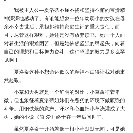
我被主人公—夏洛蒂不屈不挠和坚持不懈的宝贵精
神深深地感动了。有谁能想象一位年幼弱小的女孩在母
亲不幸去世后，承担起维持家庭生计的重大责任，而
且，尽管这样艰难，她还是没有放弃读书。她一个人面
对着生活的艰难困苦，但是她依然坚强的昂起头，向着
自己的理想和目标努力奋斗。这种坚强的毅力是多么罕
见啊！
夏洛蒂这种不想命运低头的精神不由得让我对她肃
然起敬。
小草和大树就是一个鲜明的对比，小草象征着卑
微，但也象征着夏洛蒂姐妹们在恶劣的环境下做顽强的
斗争。用钢铁般的意志、汗水和心血把小草浇灌成了大
树，她的小说《简·爱》终于在一年后问世了。
虽然夏洛蒂一开始就像一根小草默默无闻，可是她