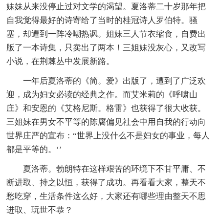
妹妹从来没停止过对文学的渴望。夏洛蒂二十岁那年把
自我觉得最好的诗寄给了当时的桂冠诗人罗伯特。骚
塞，却遭到一阵冷嘲热讽。姐妹三人节衣缩食，自费出
版了一本诗集，只卖出了两本！三姐妹没灰心，又改写
小说，在荆棘丛中发展新路。
一年后夏洛蒂的《简。爱》出版了，遭到了广泛欢
迎，成为妇女必读的经典之作。而艾米莉的《呼啸山
庄》和安恩的《艾格尼斯。格雷》也获得了很大收获。
三姐妹在男女不平等的陈腐偏见社会中用自我的行动向
世界庄严的宣布：“世界上没什么不是妇女的事业，每人
都是平等的。‘’
夏洛蒂。勃朗特在这样艰苦的环境下不甘平庸、不
断进取、持之以恒，获得了成功。再看看大家，整天不
愁吃穿，生活条件这么好，大家还有哪些理由整天不思
进取、玩世不恭？