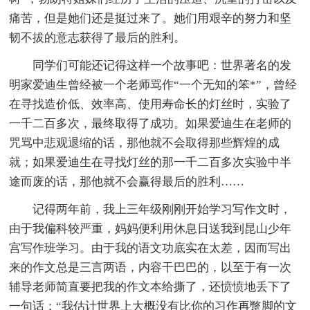
痛苦，但是她们还是挺过来了。她们用艰辛的努力和坚
韧不拔的意志获得了最后的胜利。
同学们可能还记得这样一个故事吧：世界著名的发
明家爱迪生曾经被一个老师骂作“一个无知的笨*”，曾经
在寻找造价低、效率高、使用寿命长的灯丝时，实验了
一千二百多次，最终取得了成功。如果爱迪生在老师的
咒骂中悲观退缩的话，那他就不会取得那些辉煌的成
就；如果爱迪生在寻找灯丝的那一千二百多次实验中半
途而废的话，那他就不会赢得最后的胜利……
记得两年前，我上三年级刚刚开始学习写作文时，
由于我偏科较严重，妈妈便利用休息日送我到昆山少年
宫写作班学习。由于我的语文功底实在太差，因而写出
来的作文总是三言两语，内容干巴巴的，以至于有一次
辅导老师简直要把我的作文本给撕了，还愤愤地丢下了
一句话：“我估计世界上大概没有比你的习作再蹩脚的文