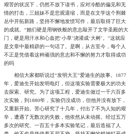
艰苦的状况下，仍然不放下读书，应对冷酷的偏见和无
情的打击，三姐妹不是悲观退缩，而是在文学这个荆棘
丛中开拓新路，坚持不懈地发愤写作，最后取得了巨大
的成就。“她们硬是用钢铁般的意志敲开了文学圣殿的大
门，硬是用汗水和心血把‘小草’浇灌成‘大树’。”这就应
是文章中最精辟的一句话了。是啊，从古至今，每个人
不正是凭借着这种顽强的意志和不懈的努力才取得成功
的吗
相信大家都听说过“发明大王”爱迪生的故事。1877
年，爱迪生开始发明电灯，但这项实验需要极大的功夫
去探索、研究。为了这项工程，爱迪生做过一千六百多
次实验，到1880年，实验仍没成功，但他并没有放下，
又重新开始。苦心研究了十几年，付出了不为人知的艰
辛，遭遇了无数次的失败，他依然从未动摇。经过五万
多次的研究、一百五十多本实验笔记，最后造福了人
类。他不也是凭借着不屈不挠、坚持不懈的精神打开成