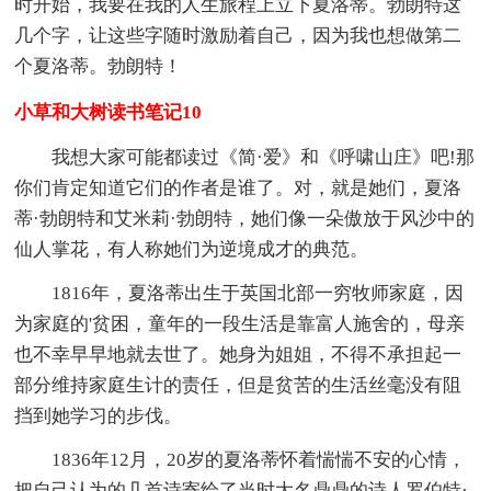
时开始，我要在我的人生旅程上立下夏洛蒂。勃朗特这
几个字，让这些字随时激励着自己，因为我也想做第二
个夏洛蒂。勃朗特！
小草和大树读书笔记10
我想大家可能都读过《简·爱》和《呼啸山庄》吧!那
你们肯定知道它们的作者是谁了。对，就是她们，夏洛
蒂·勃朗特和艾米莉·勃朗特，她们像一朵傲放于风沙中的
仙人掌花，有人称她们为逆境成才的典范。
1816年，夏洛蒂出生于英国北部一穷牧师家庭，因
为家庭的'贫困，童年的一段生活是靠富人施舍的，母亲
也不幸早早地就去世了。她身为姐姐，不得不承担起一
部分维持家庭生计的责任，但是贫苦的生活丝毫没有阻
挡到她学习的步伐。
1836年12月，20岁的夏洛蒂怀着惴惴不安的心情，
把自己认为的几首诗寄给了当时大名鼎鼎的诗人罗伯特·