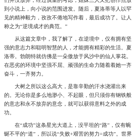
们并没放弃，经过慎重的考虑，姐妹三人又把创作点放
到小说上，向小说的范围进发。随后，夏洛蒂等人以罕
见的精神毅力，孜孜不倦地写作着，最后成功了。让人
称之为“逆境成才的典范。”
从这篇文章中，我了解了，在逆境中，仅有拥有坚
强的意志力和聪明智慧的人，才能拥有精彩的生活。夏
洛蒂。勃朗特就仿佛是一朵傲放于风沙中的仙人掌花。
在恶劣的环境中坚强不屈、顽强的生命力随着着她一齐
奋斗，一齐努力。
大树之所以这么高大，是靠辛勤的汗水浇灌出来
的。无论你是多么地渺小、不起眼，但只须你有钢铁般
的意志和永不放弃的意念，就可以获得意料之外的成
功。
在“成功”这条星光大道上，没平坦的“路”，仅有蜿
蜒不平的“道”，所以说“失败+艰苦的努力=成功”。世界