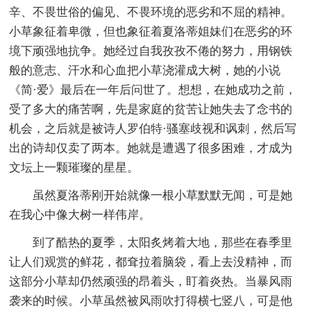
辛、不畏世俗的偏见、不畏环境的恶劣和不屈的精神。
小草象征着卑微，但也象征着夏洛蒂姐妹们在恶劣的环
境下顽强地抗争。她经过自我孜孜不倦的努力，用钢铁
般的意志、汗水和心血把小草浇灌成大树，她的小说
《简·爱》最后在一年后问世了。想想，在她成功之前，
受了多大的痛苦啊，先是家庭的贫苦让她失去了念书的
机会，之后就是被诗人罗伯特·骚塞歧视和讽刺，然后写
出的诗却仅卖了两本。她就是遭遇了很多困难，才成为
文坛上一颗璀璨的星星。
虽然夏洛蒂刚开始就像一根小草默默无闻，可是她
在我心中像大树一样伟岸。
到了酷热的夏季，太阳炙烤着大地，那些在春季里
让人们观赏的鲜花，都耷拉着脑袋，看上去没精神，而
这部分小草却仍然顽强的昂着头，盯着炎热。当暴风雨
袭来的时候。小草虽然被风雨吹打得横七竖八，可是他