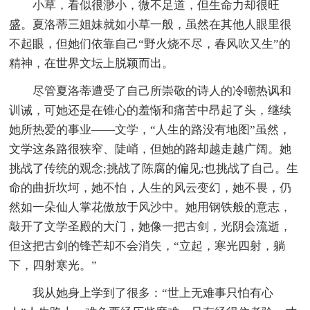
小草，看似很渺小，微不足道，但生命力却很旺
盛。夏洛蒂三姐妹就如小草一般，虽然在其他人眼里很
不起眼，但她们依靠自己“野火烧不尽，春风吹又生”的
精神，在世界文坛上脱颖而出。
尽管夏洛蒂遭受了自己所崇敬的诗人的冷嘲热讽和
训诫，可她还是在锥心的羞惭和痛苦中昂起了头，继续
她所热爱的事业——文学，“人生的路没有地图”虽然，
文学这条路很狭窄、陡峭，但她的路却越走越广阔。她
挑战了传统的观念;挑战了陈腐的偏见;也挑战了自己。生
命的曲折坎坷，她不怕，人生的风云变幻，她不畏，仍
然如一朵仙人掌花傲放于风沙中。她用钢铁般的意志，
敲开了文学圣殿的大门，她像一把古剑，光阴会流逝，
但这把古剑的锋芒却不会消失，“立起，寒光四射，躺
下，四射寒光。”
我从她身上学到了很多：“世上无难事只怕有心