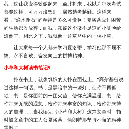
我，这让我变得骄傲起来，至此将来，我以为每次考试
都能这样，可万万没想到，居然越考越砸。这样来
看，“滴水穿石”的精神是多么可贵啊！夏洛蒂应付困苦
的生活都没放弃，而我，却被这个微不足道的小测验给
难倒了。相比之下，我就像一片草丛中的一棵小草。
让大家每一个人都来学习夏洛蒂，学习她那不屈不
饶、永不言败、奋发向上的拼搏精神。
小草和大树读书笔记9
扑在书上，就像饥饿的人扑在面包上。”高尔基曾说
过这样一句话。书，是黑暗中的一盏灯，使你不再孤
独；书，是你面前的一团火苗，使你充满温暖。书，给
你带来无限的遐想，给你带来丰富的知识，给你带来博
大的道理……当我读完《小草和大树》这篇文章时，顿
时被文章中的主人公夏洛蒂。勃朗特那坚持不懈的精神
震撼了。