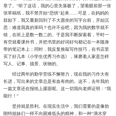
章了。”听了这话，我的心里失落极了，望着眼前那一张
张草稿纸，我不禁开始“恐惧”起来……可是，在妈妈的
鼓励下，我又重新回到了不大愿坐的写字台前，开始沉
思：难道我真的笨吗？也许不会吧，因为我的数学就不
错，在班上是数一数二的。于是我不断探索着，平时一
有空就看课外书，并把书里的好词好句都记在一本随身
带的笔记本上；同时，我反复推敲写作技巧，在书店里
买了好几本《小学生优秀习作选》，琢磨着人家是怎样
写人、记事、描景、状物的。
经过两年的勤学苦练不懈努力，现在我的习作大有
长进，写出来的文章总是有血有肉的。这不，去年我的
一篇文章还在报纸上露面呢。这一切我向老师证明：“我
能行！”
坚持就是胜利。在现实生活中，我们需要的是像勃
朗特姐妹们一样不向困难低头的精神，和一种“滴水穿