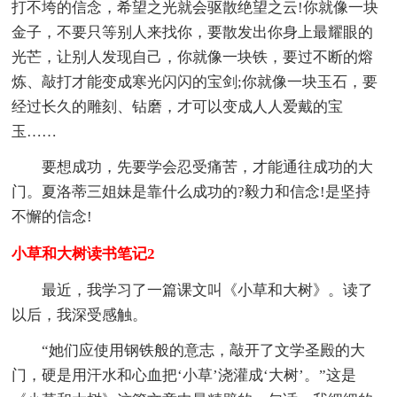
打不垮的信念，希望之光就会驱散绝望之云!你就像一块
金子，不要只等别人来找你，要散发出你身上最耀眼的
光芒，让别人发现自己，你就像一块铁，要过不断的熔
炼、敲打才能变成寒光闪闪的宝剑;你就像一块玉石，要
经过长久的雕刻、钻磨，才可以变成人人爱戴的宝
玉……
要想成功，先要学会忍受痛苦，才能通往成功的大
门。夏洛蒂三姐妹是靠什么成功的?毅力和信念!是坚持
不懈的信念!
小草和大树读书笔记2
最近，我学习了一篇课文叫《小草和大树》。读了
以后，我深受感触。
“她们应使用钢铁般的意志，敲开了文学圣殿的大
门，硬是用汗水和心血把‘小草’浇灌成‘大树’。”这是