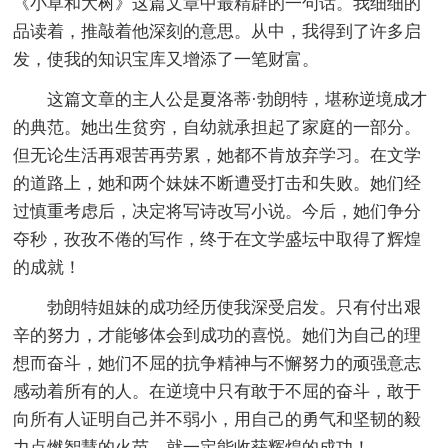
《小草和大树》这篇文章中最精辟的一句话。我细细的
品读着，推敲着他深刻的意思。从中，我得到了许多启
发，使我的知识宝库又增添了一笔财富。
这篇文章的主人公是夏洛蒂·勃朗特，堪称逆境成才
的典范。她出生贫穷，自幼就承担起了家庭的一部分。
但无论生活再艰苦再劳累，她都不肯放弃学习。在文学
的道路上，她和两个妹妹不断遭受打击和失败。她们经
过慎重考虑后，决定将写诗改写小说。今后，她们争分
夺秒，孜孜不倦的写作，终于在文学盛坛中取得了辉煌
的成就！
勃朗特姐妹的成功经历使我深受启发。只有付出艰
辛的努力，才能够体会到成功的喜悦。她们为自己的理
想而奋斗，她们不屈的抗争精神与不懈努力的顽强意志
感动着所有的人。在逆境中只有敢于不屈的奋斗，敢于
向所有人证明自己并不弱小，用自己的勇气和坚韧的毅
力点燃智慧的火苗，就一定能收获辉煌的成功！