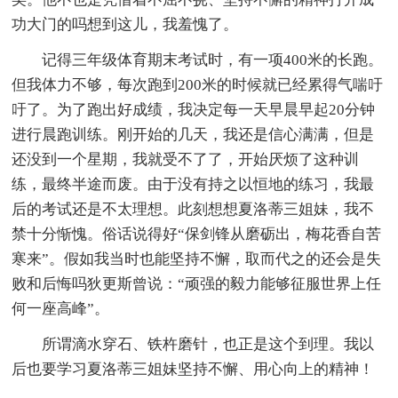
功大门的吗想到这儿，我羞愧了。
记得三年级体育期末考试时，有一项400米的长跑。
但我体力不够，每次跑到200米的时候就已经累得气喘吁
吁了。为了跑出好成绩，我决定每一天早晨早起20分钟
进行晨跑训练。刚开始的几天，我还是信心满满，但是
还没到一个星期，我就受不了了，开始厌烦了这种训
练，最终半途而废。由于没有持之以恒地的练习，我最
后的考试还是不太理想。此刻想想夏洛蒂三姐妹，我不
禁十分惭愧。俗话说得好“保剑锋从磨砺出，梅花香自苦
寒来”。假如我当时也能坚持不懈，取而代之的还会是失
败和后悔吗狄更斯曾说：“顽强的毅力能够征服世界上任
何一座高峰”。
所谓滴水穿石、铁杵磨针，也正是这个到理。我以
后也要学习夏洛蒂三姐妹坚持不懈、用心向上的精神！