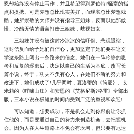
恩却始终没有停止写作，并且希望得到罗伯特?骚塞的指
点和提携。可是梦想总比现实美好，而现实总比梦想残
酷，她所崇敬的大师并没有指导三姐妹，反而以他那傲
慢、冷酷无情的语言打击三姐妹，歧视妇女。
三姐妹并没有被这封冷冰冰的信吓倒、悲观退缩，
这封信反而给予她们自信心，更加坚定了她们要在这文
学这条路上闯出一条路来的信念。她们在一阵冷静的思
考和反复的琢磨后，决定以自己的生活为基底，改写长
篇小说，终于，功夫不负有心人，在她们不断的努力和
改进下，她们成功了!几乎同时，夏洛蒂的《简爱》、艾
米莉的《呼啸山庄》和安恩的《艾格尼斯?格雷》全部出
版，三本小说在极短的时间内受到广泛的重视和欢迎!
可以知道，想要成功，不是机会走到你跟前让你抓
住他的，而是要通过自己的努力来创造机会，去把握机
会。因为人在人生道路上不免会有坎坷，但只要有厄运