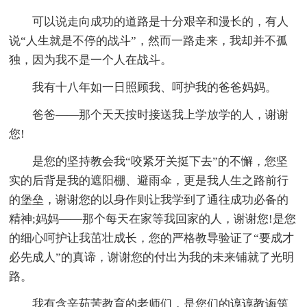
可以说走向成功的道路是十分艰辛和漫长的，有人
说“人生就是不停的战斗”，然而一路走来，我却并不孤
独，因为我不是一个人在战斗。
我有十八年如一日照顾我、呵护我的爸爸妈妈。
爸爸——那个天天按时接送我上学放学的人，谢谢
您!
是您的坚持教会我“咬紧牙关挺下去”的不懈，您坚
实的后背是我的遮阳棚、避雨伞，更是我人生之路前行
的堡垒，谢谢您的以身作则让我学到了通往成功必备的
精神;妈妈——那个每天在家等我回家的人，谢谢您!是您
的细心呵护让我茁壮成长，您的严格教导验证了“要成才
必先成人”的真谛，谢谢您的付出为我的未来铺就了光明
路。
我有含辛茹苦教育的老师们，是您们的谆谆教诲筑