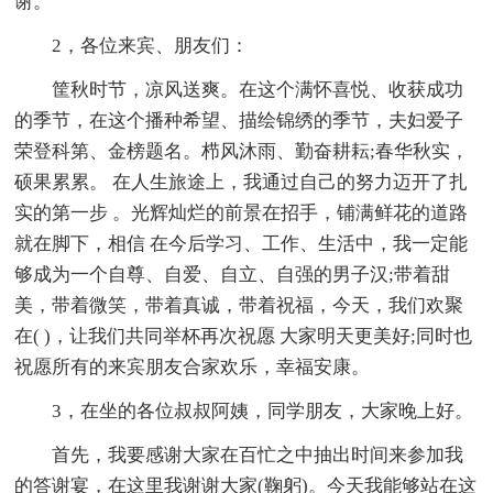
谢。
2，各位来宾、朋友们：
筐秋时节，凉风送爽。在这个满怀喜悦、收获成功
的季节，在这个播种希望、描绘锦绣的季节，夫妇爱子
荣登科第、金榜题名。栉风沐雨、勤奋耕耘;春华秋实，
硕果累累。 在人生旅途上，我通过自己的努力迈开了扎
实的第一步 。光辉灿烂的前景在招手，铺满鲜花的道路
就在脚下，相信 在今后学习、工作、生活中，我一定能
够成为一个自尊、自爱、自立、自强的男子汉;带着甜
美，带着微笑，带着真诚，带着祝福，今天，我们欢聚
在( )，让我们共同举杯再次祝愿 大家明天更美好;同时也
祝愿所有的来宾朋友合家欢乐，幸福安康。
3，在坐的各位叔叔阿姨，同学朋友，大家晚上好。
首先，我要感谢大家在百忙之中抽出时间来参加我
的答谢宴，在这里我谢谢大家(鞠躬)。今天我能够站在这