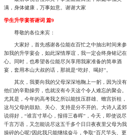
满，身体健康，万事如意。谢谢大家
学生升学宴答谢词 篇9
尊敬的各位来宾：
大家好，首先感谢各位能在百忙之中抽出时间来参
加我的升学宴会，如此深情厚谊，我一定会终身铭记在
心。同时，也希望各位能尽兴享用我家准备的简单酒
宴，套用本山大叔的话，那就是“吃好、喝好”。
其次，我要向我的父母深深地鞠上一躬，因为没有
他们的辛勤操劳，也就没有今天这个令人难忘的聚会。
尤其是，今年的高考我之所以能技压群雄、蟾宫折桂，
这与父母的鼓励、关心、支持是分不开的。大诗人孟郊
说得好，“谁言寸草心，报得三春晖”，今天，即使说尽
千言万语，又怎能说尽这五千多个日日夜夜里父母为我
操碎的心呢?因此我只能继续奋斗，争取“百尺竿头、更