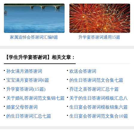
家属追悼会答谢词汇编8篇
升学宴答谢词通用15篇
【学生升学宴答谢词】相关文章：
孙女满月酒答谢词
欢送会答谢词
宝宝满月宴答谢词6篇
的生日答谢词范文合集七篇
升学宴答谢词(15篇)
乔迁之喜答谢词汇总十篇
关于婚礼答谢词范文集锦七篇
关于的生日答谢词模板汇总八
婚宴父母答谢词
篇
生日宴会答谢词模板锦集六篇
的生日答谢词汇总七篇
生日宴会答谢词范文集合10篇