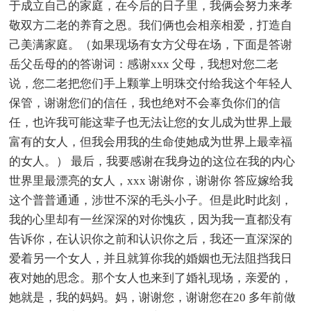
于成立自己的家庭，在今后的日子里，我俩会努力来孝
敬双方二老的养育之恩。我们俩也会相亲相爱，打造自
己美满家庭。（如果现场有女方父母在场，下面是答谢
岳父岳母的的答谢词：感谢xxx 父母，我想对您二老
说，您二老把您们手上颗掌上明珠交付给我这个年轻人
保管，谢谢您们的信任，我也绝对不会辜负你们的信
任，也许我可能这辈子也无法让您的女儿成为世界上最
富有的女人，但我会用我的生命使她成为世界上最幸福
的女人。） 最后，我要感谢在我身边的这位在我的内心
世界里最漂亮的女人，xxx 谢谢你，谢谢你 答应嫁给我
这个普普通通，涉世不深的毛头小子。但是此时此刻，
我的心里却有一丝深深的对你愧疚，因为我一直都没有
告诉你，在认识你之前和认识你之后，我还一直深深的
爱着另一个女人，并且就算你我的婚姻也无法阻挡我日
夜对她的思念。那个女人也来到了婚礼现场，亲爱的，
她就是，我的妈妈。妈，谢谢您，谢谢您在20 多年前做