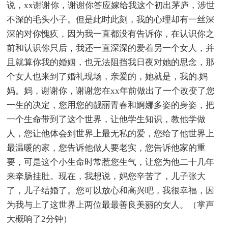
说，xx谢谢你，谢谢你答应嫁给我这个初出茅庐，涉世
不深的毛头小子。但是此时此刻，我的心理却有一丝深
深的对你愧疚，因为我一直都没有告诉你，在认识你之
前和认识你只后，我还一直深深的爱着另一个女人，并
且就算你我的婚姻，也无法阻挡我日夜对她的思念，那
个女人也来到了婚礼现场，亲爱的，她就是，我的.妈
妈。妈，谢谢你，谢谢您在xx年前做出了一个改变了您
一生的决定，您用您的靓丽青春和婀娜多姿的身姿，把
一个生命带到了这个世界，让他学生知识，教他学做
人，您让他体会到世界上最无私的爱，您给了他世界上
最温暖的家，您告诉他做人要老实，您告诉他家的重
要，可是这个小生命时常惹您生气，让您为他二十几年
来牵肠挂肚。现在，我想说，妈您辛苦了，儿子张大
了，儿子结婚了。您可以放心和高兴吧，我很幸福，因
为我与上了这世界上两位最最善良美丽的女人。（掌声
大概响了2分钟）