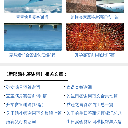
宝宝满月宴答谢词
追悼会家属答谢词汇总十篇
家属追悼会答谢词汇编8篇
升学宴答谢词通用15篇
【新郎婚礼答谢词】相关文章：
孙女满月酒答谢词
欢送会答谢词
宝宝满月宴答谢词6篇
的生日答谢词范文合集七篇
升学宴答谢词(15篇)
乔迁之喜答谢词汇总十篇
关于婚礼答谢词范文集锦七篇
关于的生日答谢词模板汇总八
婚宴父母答谢词
篇
生日宴会答谢词模板锦集六篇