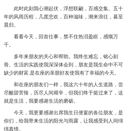
此时此刻我心潮起伏，浮想联翩，百感交集。五十
年的风雨历程，几度悲欢，百种滋味，潮来浪往，暮至
晨归。
看看今天，回首往事，禁不住热泪盈眶，感慨万
千。
多年来朋友的关心和帮助。我终生难忘，铭心刻
骨。生活的实践使我深深体会到，朋友是我生命中不可
缺少的财富.是在座的亲朋好友使我有了幸福的今天。
和在座的朋友们一样，我这六十年的人生道路，尝
尽酸甜苦辣，历尽人间艰辛，但我们终于挺过来了，这
就是生活，我要感谢生活的磨砺。
今天，我更要感谢出席我生日便宴的各位朋友，是
你们，给我带来生活的阳光与雨露，让我感受到人间绵
绵真情。