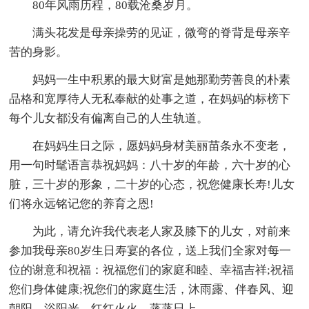
80年风雨历程，80载沧桑岁月。
满头花发是母亲操劳的见证，微弯的脊背是母亲辛
苦的身影。
妈妈一生中积累的最大财富是她那勤劳善良的朴素
品格和宽厚待人无私奉献的处事之道，在妈妈的标榜下
每个儿女都没有偏离自己的人生轨道。
在妈妈生日之际，愿妈妈身材美丽苗条永不变老，
用一句时髦语言恭祝妈妈：八十岁的年龄，六十岁的心
脏，三十岁的形象，二十岁的心态，祝您健康长寿!儿女
们将永远铭记您的养育之恩!
为此，请允许我代表老人家及膝下的儿女，对前来
参加我母亲80岁生日寿宴的各位，送上我们全家对每一
位的谢意和祝福：祝福您们的家庭和睦、幸福吉祥;祝福
您们身体健康;祝您们的家庭生活，沐雨露、伴春风、迎
朝阳、浴阳光、红红火火、蒸蒸日上。