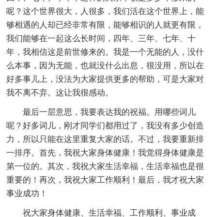
呢？这个世界很大，人很多，我们活在这个世界上，能
够相遇的人却已经非常有限，能够相识的人就更有限，
我们能够在一起这么长时间，四年、三年、七年、十
年，我相信这是前世修来的。我是一个无能的人，没什
么本事，因为无能，也就没什么出息，很没用，所以在
好多事儿上，没法为大家提供更多的帮助，可是大家对
我不离不弃。这让我很感动。
最后一层意思，我要表达我的祝福。用哪些词儿
呢？好多词儿，刚才同学们都用过了，我没有多少创造
力，所以只能在这里重复大家的话。不过，我要重新排
一排序。首先，我祝大家身体健康！我觉得身体健康是
第一位的。其次，我祝大家生活幸福，生活幸福也是很
重要的！再次，我祝大家工作顺利！最后，我才祝大家
事业成功！
祝大家身体健康、生活幸福、工作顺利、事业成