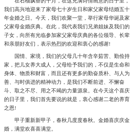
在石榴飘香的十月，在这充满诗情画意的日子里，
我们高兴地迎来了家母七十岁生日和家父家母结婚五十
年金婚之日。今天，我们欢聚一堂，举行家母华诞及家
父家母金婚庆典。在此，我代表我们兄弟姐妹及我们的
子女，向所有光临参加家父家母庆典的各位领导、长辈
和亲朋好友们，表示热烈的欢迎和衷心的感谢!
国情、家境，我们的父母几十年含辛茹苦、勤俭持
家，把儿女养大成人，父母给予我们的，不仅是生命和
身体、物质和财富，而且还有更多的勤奋质朴、与人为
善、与时俱进的精神动力，是我们不断前进、不懈奋
斗、取之不尽、用之不竭的力量源泉。在今天这个喜庆
的日子里，我们首先要说的就是，衷心感谢二老的养育
之恩!
甲子重新新甲子，春秋几度度春秋。金婚喜庆庆金
婚，满堂欢喜喜满堂。