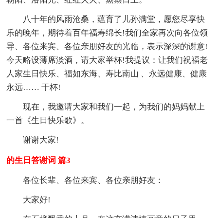
八十年的风雨沧桑，蕴育了儿孙满堂，愿您尽享快
乐的晚年，期待着百年福寿绵长!我们全家再次向各位领
导、各位来宾、各位亲朋好友的光临，表示深深的谢意!
今天略设薄席淡酒，请大家举杯!我提议：让我们祝福老
人家生日快乐、福如东海、寿比南山 、永远健康、健康
永远…… 干杯!
现在，我邀请大家和我们一起，为我们的妈妈献上
一首《生日快乐歌》。
谢谢大家!
的生日答谢词 篇3
各位长辈、各位来宾、各位亲朋好友：
大家好!