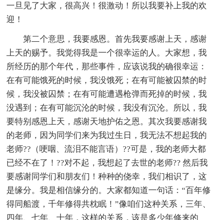
一旦见了大家，很高兴！很激动！所以我要补上我的欢
迎！
第二个意思，我要感恩。首先我要感谢上天，感谢
上天的赐予。我觉得我是一个很幸运的人。大家想，我
所经历的那个年代，那些事件，应该说我的确很幸运：
在有可能饿死的时候，我没饿死；在有可能被囚禁的时
候，我没被囚禁；在有可能遭遇枪弹而死掉的时候，我
没遇到；在有可能沉沦的时候，我没有沉沦。所以，我
要特别感恩上天，感谢天地护佑之恩。其次我要感谢我
的老师，因为同学们来为我过生日，我无法不想起我的
老师??（哽咽、流泪不能言语）??可是，我的老师大都
已经不在了！??对不起，我想起了去世的老师?? 然后我
要感谢同学们和朋友们！种种的侥幸，我们相识了，这
是缘分。我是相信缘分的。大家都知道一句话：“百年修
得同船渡，千年修得共枕眠！”像咱们这种关系，三年、
四年、七年、十年，这样的关系，该是多少年修来的