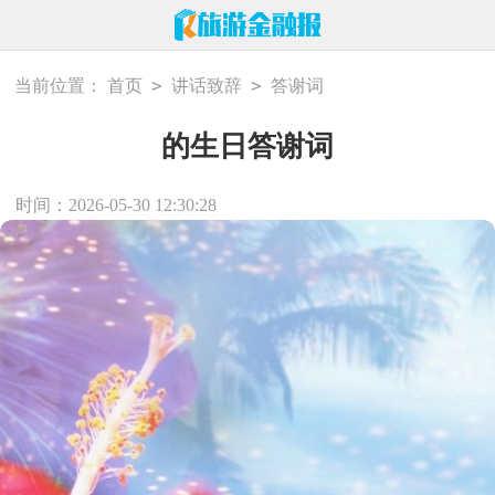
>
>
当前位置：
首页
讲话致辞
答谢词
的生日答谢词
时间：2026-05-30 12:30:28