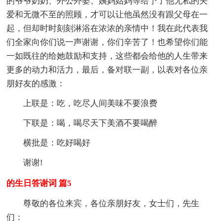
的爷爷奶奶、外公外婆、姨妈姑妈等给予了他无私的关
爱和无微不至的照顾，才可以让他虽然没有跟父母在一
起，但却时时刻刻淋浴在浓浓的亲情中！我在此代表我
们全家向你们说一声谢谢，你们辛苦了！也希望你们能
一如既往的给她鼓励和支持，这些都会给他的人生带来
更多的动力和活力，最后，备对联一副，以表对各位亲
朋好友的感激：
上联是：吃，吃尽人间美味不要浪费
下联是：喝，喝尽天下美酒不要喝醉
横批是：吃好喝好
谢谢!
的生日答谢词 篇5
尊敬的各位来宾，各位亲朋好友，女士们，先生
们：