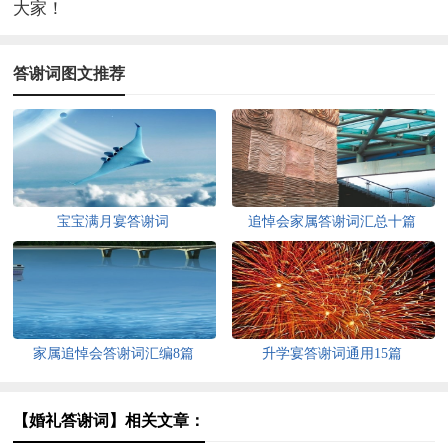
大家！
答谢词图文推荐
宝宝满月宴答谢词
追悼会家属答谢词汇总十篇
家属追悼会答谢词汇编8篇
升学宴答谢词通用15篇
【婚礼答谢词】相关文章：