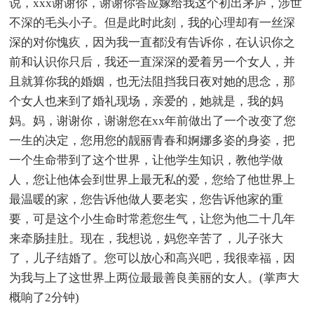
说，xxx谢谢你，谢谢你答应嫁给我这个初出茅庐，涉世
不深的毛头小子。但是此时此刻，我的心理却有一丝深
深的对你愧疚，因为我一直都没有告诉你，在认识你之
前和认识你只后，我还一直深深的爱着另一个女人，并
且就算你我的婚姻，也无法阻挡我日夜对她的思念，那
个女人也来到了婚礼现场，亲爱的，她就是，我的妈
妈。妈，谢谢你，谢谢您在xx年前做出了一个改变了您
一生的决定，您用您的靓丽青春和婀娜多姿的身姿，把
一个生命带到了这个世界，让他学生知识，教他学做
人，您让他体会到世界上最无私的爱，您给了他世界上
最温暖的家，您告诉他做人要老实，您告诉他家的重
要，可是这个小生命时常惹您生气，让您为他二十几年
来牵肠挂肚。现在，我想说，妈您辛苦了，儿子张大
了，儿子结婚了。您可以放心和高兴吧，我很幸福，因
为我与上了这世界上两位最最善良美丽的女人。(掌声大
概响了2分钟)