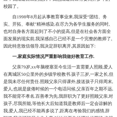
校园了。
自1998年8月起从事教育事业来,我深受“团结、务
实、开拓、奉献”精神感染,在尽力为各学生服务的同时,
也对自身各方面起到了不小的提高,但是在社会各方面全
面发展的现实前,我深感自己已经不是一个完整的教师了,
因此特意致信领导,我决定辞职离开,其原因如下:
一,家庭实际情况严重影响我做好教育工作.
父亲79岁,xx年脑梗塞至今生活一直需要人照顾,爱人
在离城区50公里外的乡镇学校教书.孩子三岁,一家之长,但
是我未尽任何责任.照顾父亲只得课外,接送孩子只得周末,
爱人,也就是疲倦时候的一个电话问候,父亲百年之期不远,
我不能背不孝名,百善孝为先,我辞职为了更好照顾父亲,对
孩子,尽我所能,等他长大后知道我是教师后一定会谅解的
我,爱人,我已经不能再多说了,距离在考验我们的感情,辞