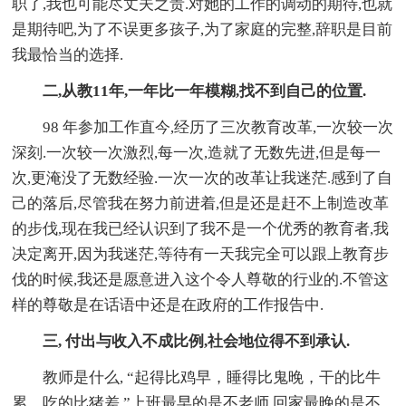
职了,我也可能尽丈夫之责.对她的工作的调动的期待,也就
是期待吧,为了不误更多孩子,为了家庭的完整,辞职是目前
我最恰当的选择.
二,从教11年,一年比一年模糊,找不到自己的位置.
98 年参加工作直今,经历了三次教育改革,一次较一次
深刻.一次较一次激烈,每一次,造就了无数先进,但是每一
次,更淹没了无数经验.一次一次的改革让我迷茫.感到了自
己的落后,尽管我在努力前进着,但是还是赶不上制造改革
的步伐,现在我已经认识到了我不是一个优秀的教育者,我
决定离开,因为我迷茫,等待有一天我完全可以跟上教育步
伐的时候,我还是愿意进入这个令人尊敬的行业的.不管这
样的尊敬是在话语中还是在政府的工作报告中.
三, 付出与收入不成比例,社会地位得不到承认.
教师是什么, “起得比鸡早，睡得比鬼晚，干的比牛
累，吃的比猪差,”上班最早的是不老师,回家最晚的是不