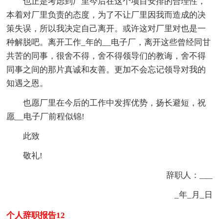
也正是考虑到厂里今后在这个项目安排的合理性，
本着对厂里负责的态度，为了不让厂里因我而造成的决
策失误，所以我决定自己离开。或许这对厂里对也是一
种解脱吧。离开工作_年的__电子厂，离开这些曾经同甘
共苦的同事，很舍不得，舍不得领导们的教诲，舍不得
同事之间的那片真诚和友善。更加不会忘记领导对我的
知遇之恩。
也愿厂里在今后的工作中发挥优势，扬长避短，祝
愿__电子厂前程似锦!
此致
敬礼!
辞职人：___
_年_月_日
个人辞职报告12