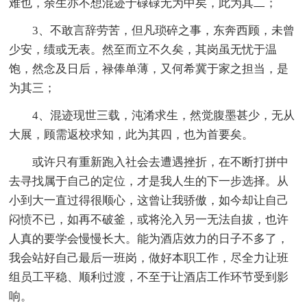
难也，余生亦不想混迹于碌碌无为中矣，此为其二；
3、不敢言辞劳苦，但凡琐碎之事，东奔西顾，未曾
少安，绩或无表。然至而立不久矣，其岗虽无忧于温
饱，然念及日后，禄俸单薄，又何希冀于家之担当，是
为其三；
4、混迹现世三载，沌淆求生，然觉腹墨甚少，无从
大展，顾需返校求知，此为其四，也为首要矣。
或许只有重新跑入社会去遭遇挫折，在不断打拼中
去寻找属于自己的定位，才是我人生的下一步选择。从
小到大一直过得很顺心，这曾让我骄傲，如今却让自己
闷愤不已，如再不破釜，或将沦入另一无法自拔，也许
人真的要学会慢慢长大。能为酒店效力的日子不多了，
我会站好自己最后一班岗，做好本职工作，尽全力让班
组员工平稳、顺利过渡，不至于让酒店工作环节受到影
响。